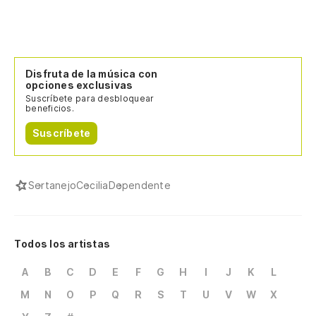
Disfruta de la música con
opciones exclusivas
Suscríbete para desbloquear
beneficios.
Suscríbete
Sertanejo
Cecilia
Dependente
Todos los artistas
A
B
C
D
E
F
G
H
I
J
K
L
M
N
O
P
Q
R
S
T
U
V
W
X