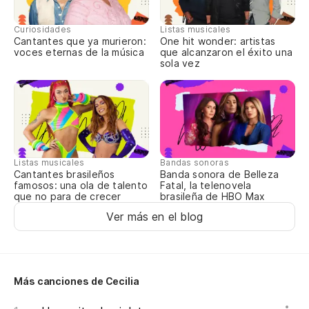
Un
Curiosidades
Listas musicales
Cantantes que ya murieron:
One hit wonder: artistas
voces eternas de la música
que alcanzaron el éxito una
sola vez
¿N
No
Ex
Te
Listas musicales
Bandas sonoras
Cantantes brasileños
Banda sonora de Belleza
famosos: una ola de talento
Fatal, la telenovela
Pa
que no para de crecer
brasileña de HBO Max
Ver más en el blog
Te
No
Más canciones de Cecilia