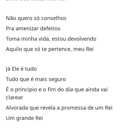
Es
Não quero só conselhos
il
Pra amenizar defeitos
É 
Toma minha vida, estou devolvendo
Am
Aquilo que só te pertence, meu Rei
Al
Já Ele é tudo
Un
Tudo que é mais seguro
É o principio e o fim do dia que ainda vai
clarear
Alvorada que revela a promessa de um Rei
Um grande Rei
¿N