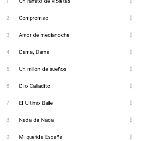
Un ramito de violetas
Pa
Compromiso
Me
Amor de medianoche
To
Lo
Dama, Dama
Aq
Un millón de sueños
Dilo Calladito
El Ultimo Baile
Nada de Nada
Mi querida España