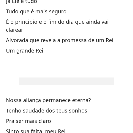
Já Ele é tudo
Pe
Tudo que é mais seguro
To
É o principio e o fim do dia que ainda vai
clarear
Pe
Alvorada que revela a promessa de um Rei
Ma
Um grande Rei
¿Q
Y 
Nossa aliança permanece eterna?
Ya
Tenho saudade dos teus sonhos
To
Pra ser mais claro
Tu
Sinto sua falta, meu Rei