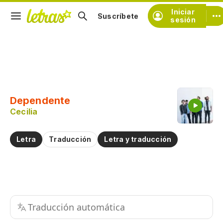
Iniciar
Suscríbete
sesión
Copiar fragmento
Copiar toda la letra
Dependente
Practicar la pronunciación de
Cecilia
Comentar sobre este fragmento
Letra
Traducción
Letra y traducción
Traducción automática