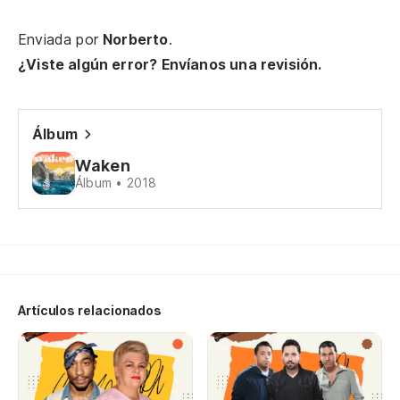
Lo
Enviada por
Norberto
.
Aq
¿Viste algún error? Envíanos una revisión.
Ya
Álbum
Waken
To
Álbum • 2018
Tu
Es
il
É 
Artículos relacionados
Am
Al