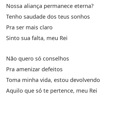
No
Nossa aliança permanece eterna?
Ex
Tenho saudade dos teus sonhos
Pra ser mais claro
Te
Sinto sua falta, meu Rei
Pa
Não quero só conselhos
Te
Pra amenizar defeitos
Toma minha vida, estou devolvendo
No
Aquilo que só te pertence, meu Rei
Pa
Me
To