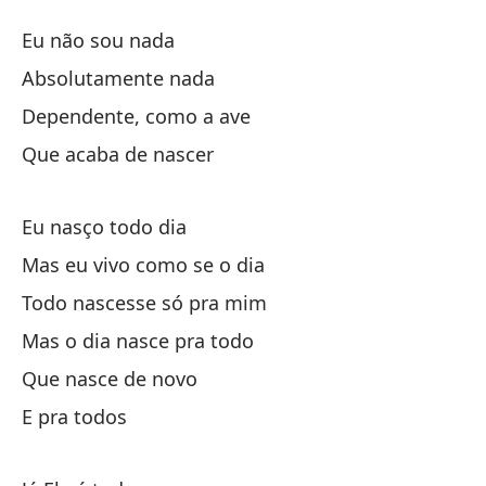
D
Eu não sou nada
D
Absolutamente nada
Dependente, como a ave
No
Que acaba de nascer
Ab
Eu nasço todo dia
De
Mas eu vivo como se o dia
De
Todo nascesse só pra mim
Mas o dia nasce pra todo
Qu
Que nasce de novo
E pra todos
Na