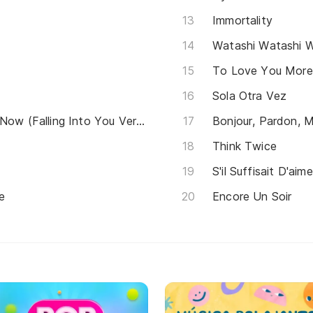
Immortality
Watashi Watashi 
To Love You More
Sola Otra Vez
It's All Coming Back To Me Now (Falling Into You Version)
Bonjour, Pardon, M
Think Twice
S'il Suffisait D'aime
e
Encore Un Soir