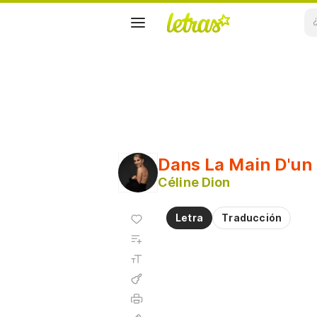
Dans La Main D'un
Céline Dion
Agregar
Letra
Traducción
a
Agregar
favoritos
a
Tamaño
playlist
de la
fuente
Acordes
Imprimir