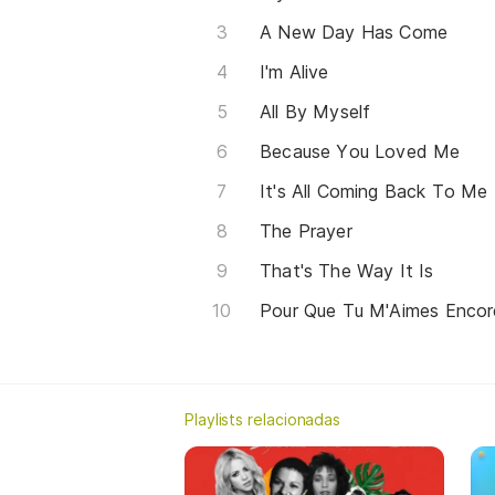
A New Day Has Come
I'm Alive
All By Myself
Because You Loved Me
The Prayer
That's The Way It Is
Pour Que Tu M'Aimes Encor
Playlists relacionadas