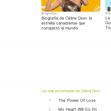
Ana
Biografías
La 
Biografía de Céline Dion: la
Go
estrella canadiense que
Tit
conquistó el mundo
Las más escuchadas de Céline Dion
The Power Of Love
My Heart Will Go On