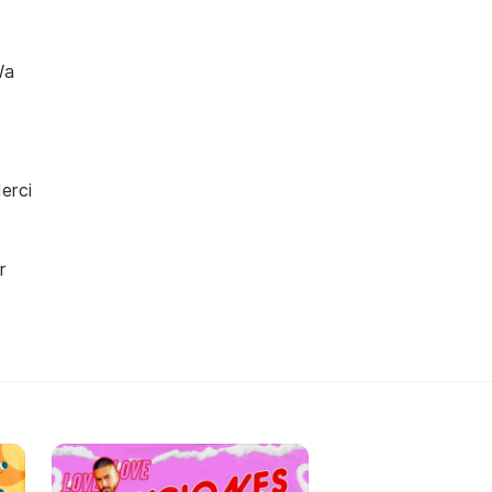
Wa
erci
r