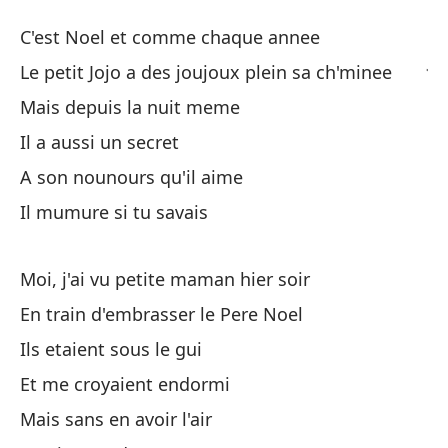
Vi
C'est Noel et comme chaque annee
J'
Le petit Jojo a des joujoux plein sa ch'minee
Mais depuis la nuit meme
Es
Il a aussi un secret
C'
A son nounours qu'il aime
El
Il mumure si tu savais
Le
Moi, j'ai vu petite maman hier soir
Pe
En train d'embrasser le Pere Noel
Ma
Ils etaient sous le gui
Ti
Et me croyaient endormi
Mais sans en avoir l'air
A 