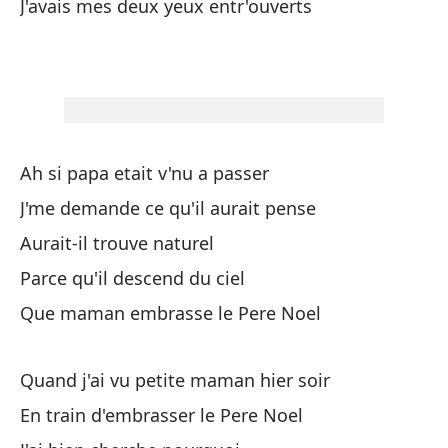
J'avais mes deux yeux entr'ouverts
A 
Su
Yo
Ah si papa etait v'nu a passer
Mo
J'me demande ce qu'il aurait pense
Be
Aurait-il trouve naturel
Parce qu'il descend du ciel
Es
Que maman embrasse le Pere Noel
Y 
Quand j'ai vu petite maman hier soir
Et
En train d'embrasser le Pere Noel
Pe