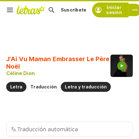
Iniciar
Suscríbete
sesión
Copiar fragmento
Copiar toda la letra
J'Ai Vu Maman Embrasser Le Père
Practicar la pronunciación de
Noël
Céline Dion
Comentar sobre este fragmento
Letra
Traducción
Letra y traducción
Traducción automática