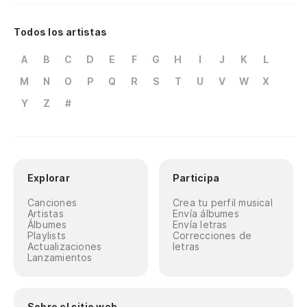
Todos los artistas
A
B
C
D
E
F
G
H
I
J
K
L
M
N
O
P
Q
R
S
T
U
V
W
X
Y
Z
#
Explorar
Participa
Canciones
Crea tu perfil musical
Artistas
Envía álbumes
Álbumes
Envía letras
Playlists
Correcciones de
Actualizaciones
letras
Lanzamientos
Sobre el sitio web