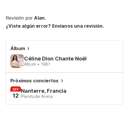
Po
Revisión por
Alan
.
Qu
¿Viste algún error? Envíanos una revisión.
Qu
Álbum
Cu
Céline Dion Chante Noël
Álbum • 1981
Qu
Be
Próximos conciertos
SEP
Nanterre, Francia
12
Bu
Plenitude Arena
Y 