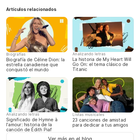
Es
Artículos relacionados
Tr
Ap
As
Analizando letras
Biografías
La historia de My Heart Will
Biografía de Céline Dion: la
es
Go On: el tema clásico de
estrella canadiense que
Titanic
conquistó el mundo
Au
De
Qu
Y 
Analizando letras
Listas musicales
Significado de Hymne à
23 canciones de amistad
l’amour: historia de la
para dedicar a tus amigos
Et
canción de Édith Piaf
Ver más en el blog