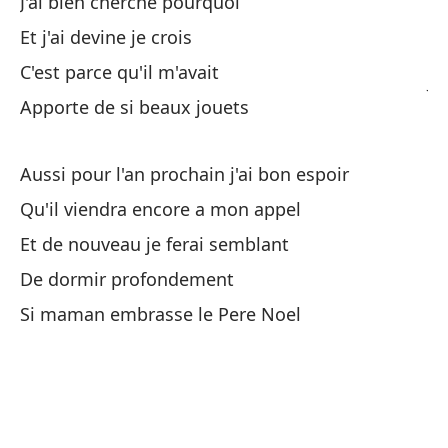
J'ai bien cherche pourquoi
Et j'ai devine je crois
Te
C'est parce qu'il m'avait
J'
Apporte de si beaux jouets
Aussi pour l'an prochain j'ai bon espoir
Qu'il viendra encore a mon appel
Et de nouveau je ferai semblant
Ah
De dormir profondement
Ah
Si maman embrasse le Pere Noel
Me
J'
¿H