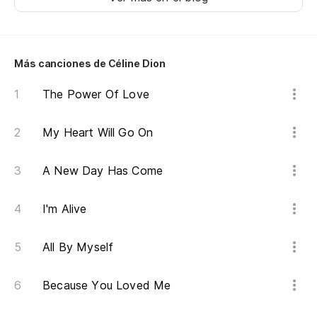
Es
De
Si
Más canciones de Céline Dion
Si
The Power Of Love
My Heart Will Go On
A New Day Has Come
I'm Alive
All By Myself
Because You Loved Me