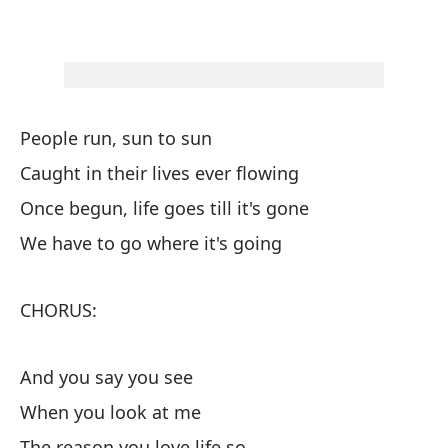
C
En
People run, sun to sun
Y 
Caught in their lives ever flowing
Lo
Once begun, life goes till it's gone
Wh
We have to go where it's going
Es
CHORUS:
En
And you say you see
Y 
When you look at me
The reason you love life so