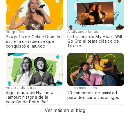
Y 
An
Y 
Analizando letras
Biografías
La historia de My Heart Will
Biografía de Céline Dion: la
Go On: el tema clásico de
An
estrella canadiense que
Titanic
conquistó el mundo
Me
Yo
Analizando letras
Listas musicales
Significado de Hymne à
23 canciones de amistad
l’amour: historia de la
para dedicar a tus amigos
canción de Édith Piaf
Ver más en el blog