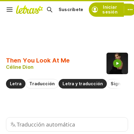
Iniciar
Suscríbete
sesión
Copiar fragmento
Copiar toda la letra
Then You Look At Me
Practicar la pronunciación de
Céline Dion
Comentar sobre este fragmento
Letra
Traducción
Letra y traducción
Significad
Traducción automática