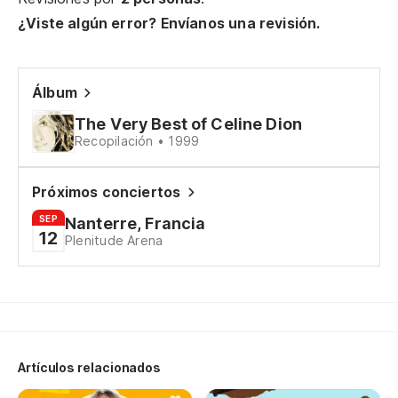
¿Viste algún error? Envíanos una revisión.
C
Álbum
Y 
The Very Best of Celine Dion
Recopilación • 1999
Cu
Próximos conciertos
La
SEP
Nanterre, Francia
12
Plenitude Arena
Th
A 
Th
En
Artículos relacionados