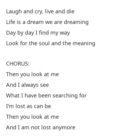
E
Laugh and cry, live and die
T
Life is a dream we are dreaming
Day by day I find my way
Rí
Look for the soul and the meaning
La
La
CHORUS:
Li
Then you look at me
And I always see
Dí
What I have been searching for
Da
I'm lost as can be
Bu
Then you look at me
Lo
And I am not lost anymore