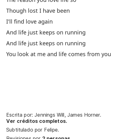
Though lost I have been
I'll find love again
And life just keeps on running
La
And life just keeps on running
You look at me and life comes from you
At
Ca
Un
id
On
Escrita por: Jennings Will, James Horner.
Ver créditos completos.
Te
Subtitulado por
Felipe
.
We
Revisiones por
2 personas
.