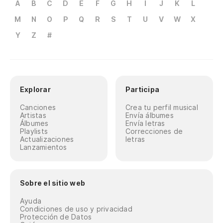
A
B
C
D
E
F
G
H
I
J
K
L
M
N
O
P
Q
R
S
T
U
V
W
X
Y
Z
#
Explorar
Participa
Canciones
Crea tu perfil musical
Artistas
Envía álbumes
Álbumes
Envía letras
Playlists
Correcciones de
Actualizaciones
letras
Lanzamientos
Sobre el sitio web
Ayuda
Condiciones de uso y privacidad
Protección de Datos