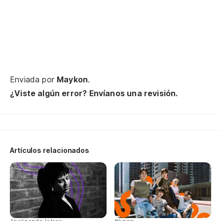
de
Pa
Me
Enviada por
Maykon
.
¿Viste algún error? Envíanos una revisión.
Artículos relacionados