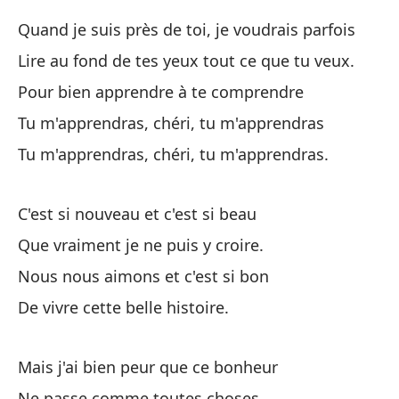
La
Quand je suis près de toi, je voudrais parfois
Lire au fond de tes yeux tout ce que tu veux.
Cu
Pour bien apprendre à te comprendre
Le
Tu m'apprendras, chéri, tu m'apprendras
de
Tu m'apprendras, chéri, tu m'apprendras.
Pa
Me
C'est si nouveau et c'est si beau
Me
Que vraiment je ne puis y croire.
Nous nous aimons et c'est si bon
Es
De vivre cette belle histoire.
Qu
No
Mais j'ai bien peur que ce bonheur
Vi
Ne passe comme toutes choses.