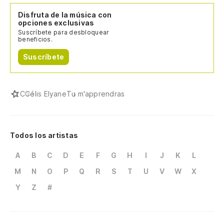
Disfruta de la música con
opciones exclusivas
Suscríbete para desbloquear
beneficios.
Suscríbete
C
Célis Elyane
Tu m'apprendras
Todos los artistas
A
B
C
D
E
F
G
H
I
J
K
L
M
N
O
P
Q
R
S
T
U
V
W
X
Y
Z
#