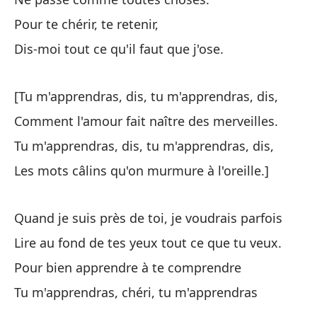
Pour te chérir, te retenir,
Pe
Dis-moi tout ce qu'il faut que j'ose.
Pa
Pa
[Tu m'apprendras, dis, tu m'apprendras, dis,
Di
Comment l'amour fait naître des merveilles.
Tu m'apprendras, dis, tu m'apprendras, dis,
[M
Les mots câlins qu'on murmure à l'oreille.]
Có
Me
Quand je suis près de toi, je voudrais parfois
La
Lire au fond de tes yeux tout ce que tu veux.
Pour bien apprendre à te comprendre
Cu
Tu m'apprendras, chéri, tu m'apprendras
Le