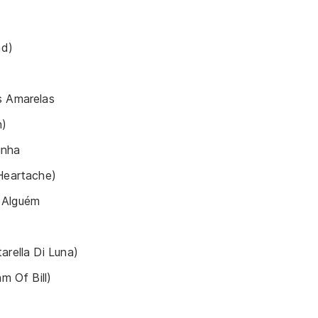
ad)
s Amarelas
n)
inha
Heartache)
 Alguém
arella Di Luna)
am Of Bill)