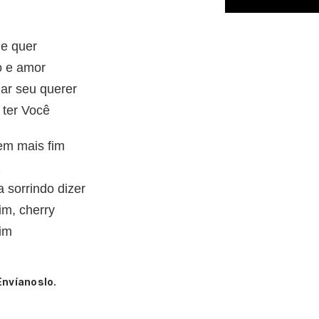
me quer
o e amor
ar seu querer
 ter Você
em mais fim
z
 sorrindo dizer
im, cherry
im
Envíanoslo.