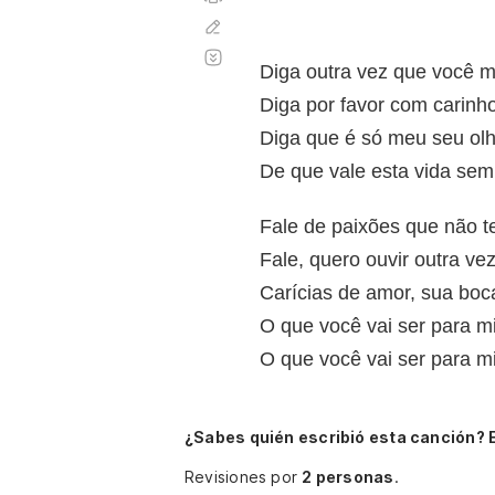
Corregir
Desplazamiento
automático
Diga outra vez que você 
Diga por favor com carinh
Diga que é só meu seu olh
De que vale esta vida sem
Fale de paixões que não t
Fale, quero ouvir outra ve
Carícias de amor, sua boca
O que você vai ser para m
O que você vai ser para m
¿Sabes quién escribió esta canción? 
Revisiones por
2 personas
.