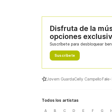
Disfruta de la mú
opciones exclusi
Suscríbete para desbloquear bene
Suscríbete
Jovem Guarda
Celly Campello
Fale-
Todos los artistas
A
B
C
D
E
F
G