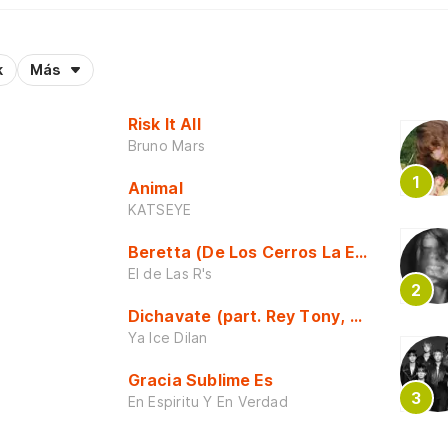
k
Más
Risk It All
Bruno Mars
Animal
KATSEYE
Beretta (De Los Cerros La Escuela)
El de Las R's
Dichavate (part. Rey Tony, Dj Honda y 
Ya Ice Dilan
Gracia Sublime Es
En Espiritu Y En Verdad