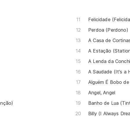
Felicidade (Felicid
Perdoa (Perdono)
A Casa de Cortina
A Estação (Statio
A Lenda da Conch
A Saudade (It's a 
Alguém É Bobo de
Angel, Angel
anção)
Banho de Lua (Tint
Billy (I Always Dre