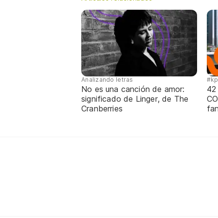
Analizando letras
#k
No es una canción de amor:
42
significado de Linger, de The
CO
Cranberries
fa