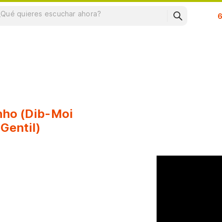
Su
nho (Dib-Moi
Gentil)