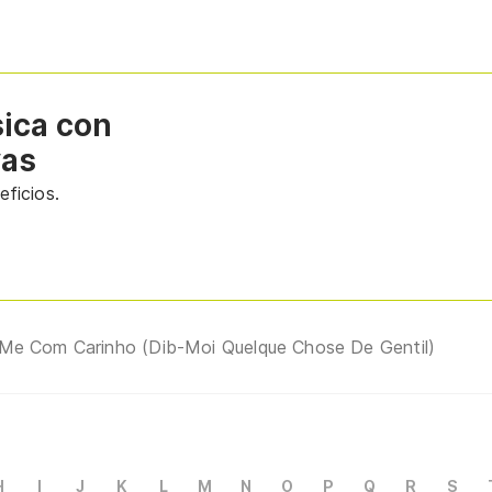
sica con
vas
ficios.
Me Com Carinho (Dib-Moi Quelque Chose De Gentil)
H
I
J
K
L
M
N
O
P
Q
R
S