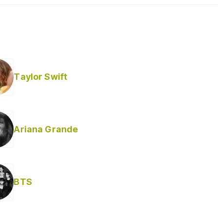
Taylor Swift
Ariana Grande
Helabusador) [explícita]
BTS