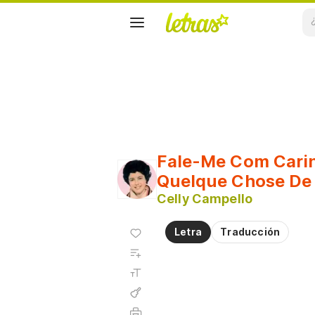
Fale-Me Com Cari
Quelque Chose De 
Celly Campello
Agregar
Letra
Traducción
a
Agregar
favoritos
a
Tamaño
playlist
de la
fuente
Acordes
Imprimir