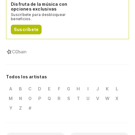
Disfruta de la música con
opciones exclusivas
Suscríbete para desbloquear
beneficios.
Suscríbete
C
Chain
Todos los artistas
A
B
C
D
E
F
G
H
I
J
K
L
M
N
O
P
Q
R
S
T
U
V
W
X
Y
Z
#