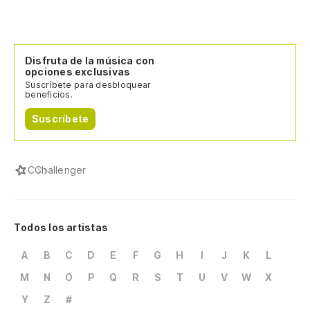
Disfruta de la música con
opciones exclusivas
Suscríbete para desbloquear
beneficios.
Suscríbete
C
Challenger
Todos los artistas
A
B
C
D
E
F
G
H
I
J
K
L
M
N
O
P
Q
R
S
T
U
V
W
X
Y
Z
#