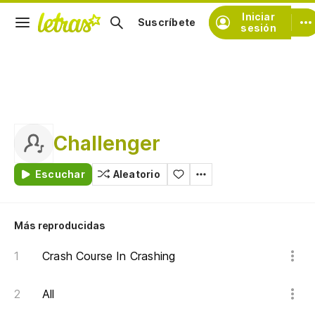
Iniciar
Suscríbete
sesión
Challenger
Escuchar
Aleatorio
Más reproducidas
Crash Course In Crashing
All