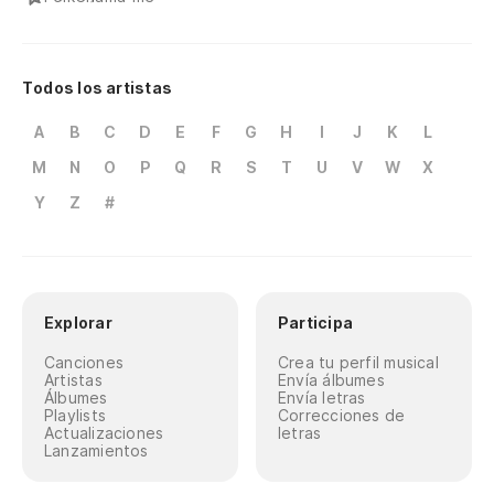
Todos los artistas
A
B
C
D
E
F
G
H
I
J
K
L
M
N
O
P
Q
R
S
T
U
V
W
X
Y
Z
#
Explorar
Participa
Canciones
Crea tu perfil musical
Artistas
Envía álbumes
Álbumes
Envía letras
Playlists
Correcciones de
Actualizaciones
letras
Lanzamientos