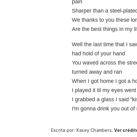
pain
Sharper than a steel-plated
We thanks to you these lo
Are the best things in my li
Well the last time that I s
had hold of your hand
You waved across the stree
turned away and ran
When I got home I got a h
I played it til my eyes went
I grabbed a glass I said "k
I'm gonna drink you out o
Escrita por: Kasey Chambers.
Ver crédit