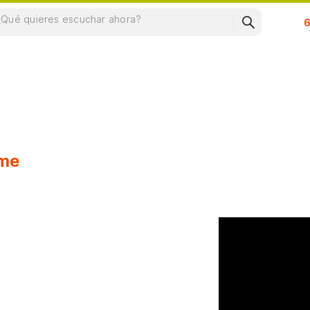
Su
ome