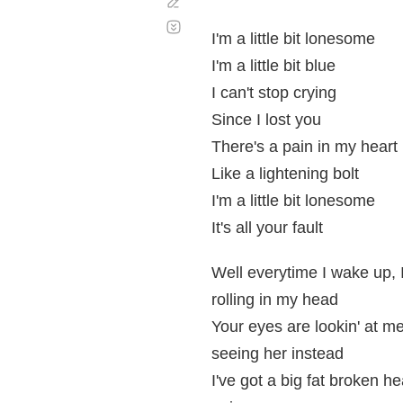
Corregir
Desplazamiento
automático
I'm a little bit lonesome
I'm a little bit blue
I can't stop crying
Since I lost you
There's a pain in my heart
Like a lightening bolt
I'm a little bit lonesome
It's all your fault
Well everytime I wake up, 
rolling in my head
Your eyes are lookin' at me
seeing her instead
I've got a big fat broken he