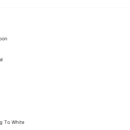
oon
al
d
ng To White