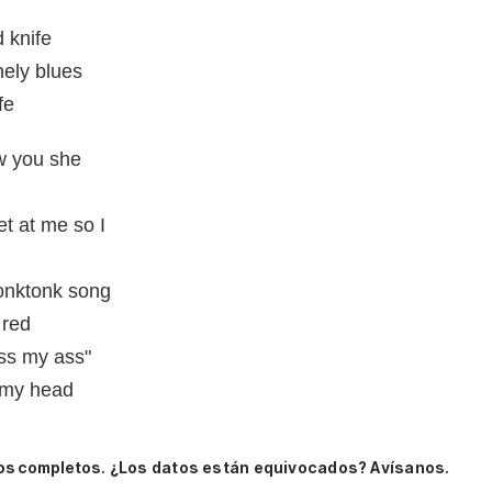
 knife
nely blues
fe
aw you she
t at me so I
onktonk song
 red
iss my ass"
f my head
os completos.
¿Los datos están equivocados? Avísanos.