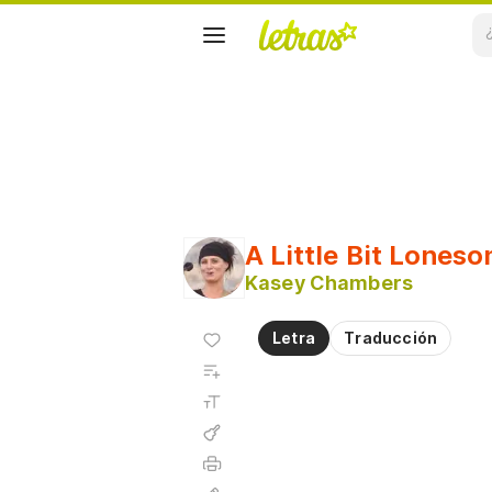
A Little Bit Lones
Kasey Chambers
Agregar
Letra
Traducción
a
Agregar
favoritos
a
Tamaño
playlist
de la
fuente
Acordes
Imprimir