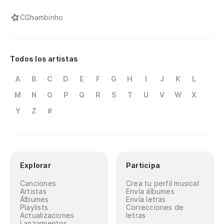
C
Chambinho
Todos los artistas
A
B
C
D
E
F
G
H
I
J
K
L
M
N
O
P
Q
R
S
T
U
V
W
X
Y
Z
#
Explorar
Participa
Canciones
Crea tu perfil musical
Artistas
Envía álbumes
Álbumes
Envía letras
Playlists
Correcciones de
Actualizaciones
letras
Lanzamientos