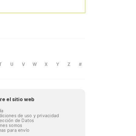
T
U
V
W
X
Y
Z
#
re el sitio web
da
iciones de uso y privacidad
ección de Datos
énes somos
as para envío