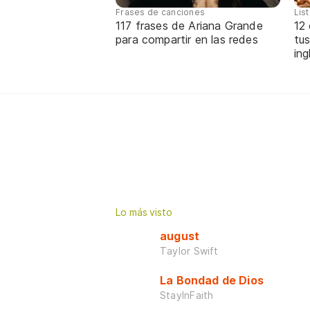
Frases de canciones
Lis
117 frases de Ariana Grande
12
para compartir en las redes
tus
ing
Lo más visto
august
Taylor Swift
La Bondad de Dios
StayInFaith