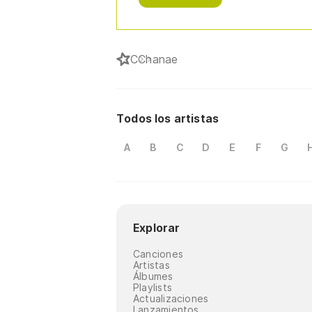
C
Chanae
Todos los artistas
A
B
C
D
E
F
G
Explorar
Canciones
Artistas
Álbumes
Playlists
Actualizaciones
Lanzamientos