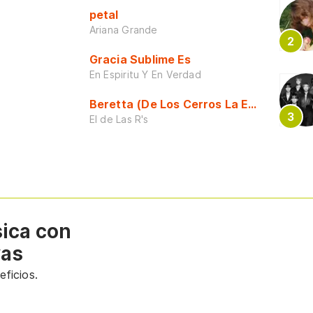
petal
Ariana Grande
Gracia Sublime Es
En Espiritu Y En Verdad
Beretta (De Los Cerros La Escuela)
El de Las R's
sica con
vas
ficios.