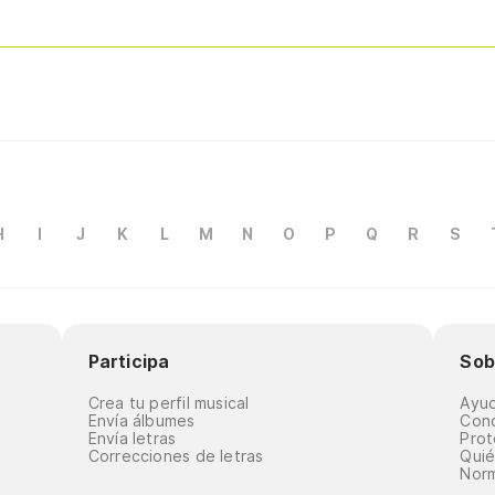
H
I
J
K
L
M
N
O
P
Q
R
S
Participa
Sob
Crea tu perfil musical
Ayu
Envía álbumes
Cond
Envía letras
Prot
Correcciones de letras
Qui
Norm