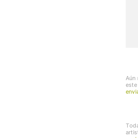
Aún 
este
envi
Toda
arti