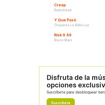
Creep
Radiohead
Y Que Pasó
Orquesta La Bella Luz
Risk It All
Bruno Mars
Disfruta de la mú
opciones exclusi
Suscríbete para desbloquear bene
Suscríbete