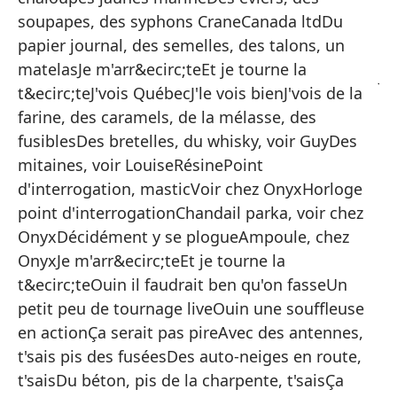
Lo
soupapes, des syphons CraneCanada ltdDu
Si
papier journal, des semelles, des talons, un
matelasJe m'arr&ecirc;teEt je tourne la
Jo
t&ecirc;teJ'vois QuébecJ'le vois bienJ'vois de la
Se
farine, des caramels, de la mélasse, des
Te
fusiblesDes bretelles, du whisky, voir GuyDes
mitaines, voir LouiseRésinePoint
M
d'interrogation, masticVoir chez OnyxHorloge
Y 
point d'interrogationChandail parka, voir chez
V
OnyxDécidément y se plogueAmpoule, chez
OnyxJe m'arr&ecirc;teEt je tourne la
Lo
t&ecirc;teOuin il faudrait ben qu'on fasseUn
Ve
petit peu de tournage liveOuin une souffleuse
80
en actionÇa serait pas pireAvec des antennes,
Te
t'sais pis des fuséesDes auto-neiges en route,
t'saisDu béton, pis de la charpente, t'saisÇa
Bo