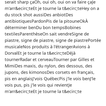
serait sharp çaOh, oui oh, oui on va faire çaJe
Fr
m'arr&ecirc;teEt je tourne la t&ecirc;teHey on a
Pa
du stock shot aussiDes anbiotDes
antibiotiquesPardonPis de la pitouneOkÀ
M
déterminer benDu bon tempsBobines
Y 
textilesParenthèseOn sait vendreSigne de
V
piastre, signe de piastre, signe de piastrePortée
musicaleNos produits à l'étrangerAvions à
Lo
DorvalEt je tourne la t&ecirc;teDéjà
Ve
tournerRadar et cerveauTourner par Gilles et
Ti
MimiDes maxis, du nylon, des dessous, des
Gu
jupons, des kimonosDes corsets en français,
pis en anglaisJ'vois QuébecPis j'le vois benJ'le
Re
vois pus, pis j'le vois qui revientJe
Si
m'arr&ecirc;teEt je tourne la t&ecirc;te
Ve
Re