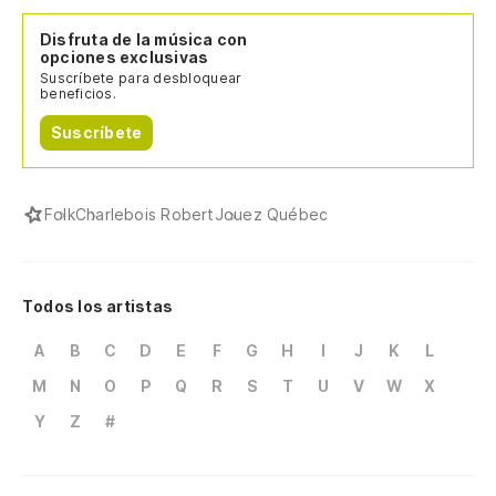
Disfruta de la música con
opciones exclusivas
Suscríbete para desbloquear
beneficios.
Suscríbete
Folk
Charlebois Robert
Jouez Québec
Todos los artistas
A
B
C
D
E
F
G
H
I
J
K
L
M
N
O
P
Q
R
S
T
U
V
W
X
Y
Z
#