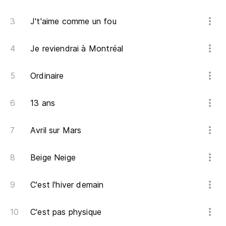
S
Si
J't'aime comme un fou
Al
Je reviendrai à Montréal
Nu
Av
Ordinaire
Y 
13 ans
Ya
Ra
Avril sur Mars
Gi
Beige Neige
Ma
Co
C'est l'hiver demain
V
C'est pas physique
Y 