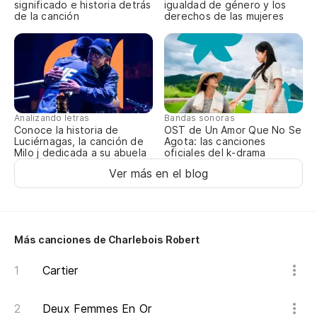
Es
significado e historia detrás
igualdad de género y los
de la canción
derechos de las mujeres
Oh
M
Y 
Oy
Analizando letras
Bandas sonoras
An
Conoce la historia de
OST de Un Amor Que No Se
Luciérnagas, la canción de
Agota: las canciones
P
Milo j dedicada a su abuela
oficiales del k-drama
Y 
Ver más en el blog
O
Po
Más canciones de Charlebois Robert
Bu
Cartier
Bo
Pa
Deux Femmes En Or