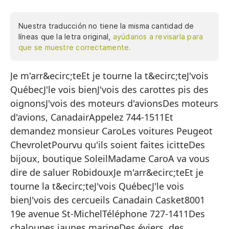
Nuestra traducción no tiene la misma cantidad de
líneas que la letra original,
ayúdanos a revisarla para
que se muestre correctamente.
Je m'arr&ecirc;teEt je tourne la t&ecirc;teJ'vois
M
QuébecJ'le vois bienJ'vois des carottes pis des
Y 
oignonsJ'vois des moteurs d'avionsDes moteurs
V
d'avions, CanadairAppelez 744-1511Et
Lo
demandez monsieur CaroLes voitures Peugeot
ChevroletPourvu qu'ils soient faites icitteDes
Ve
bijoux, boutique SoleilMadame CaroA va vous
Ve
dire de saluer RobidouxJe m'arr&ecirc;teEt je
Mo
tourne la t&ecirc;teJ'vois QuébecJ'le vois
bienJ'vois des cercueils Canadain Casket8001
Ll
19e avenue St-MichelTéléphone 727-1411Des
Y 
chaloupes jaunes marineDes éviers, des