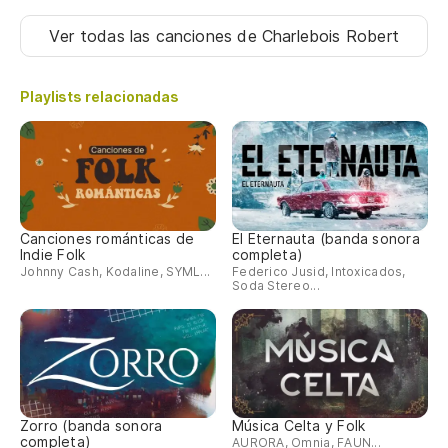
Ya
Ver todas las canciones
de Charlebois Robert
M
Y 
Playlists relacionadas
Canciones románticas de
El Eternauta (banda sonora
Indie Folk
completa)
Johnny Cash, Kodaline, SYML...
Federico Jusid, Intoxicados,
Soda Stereo...
Zorro (banda sonora
Música Celta y Folk
completa)
AURORA, Omnia, FAUN...