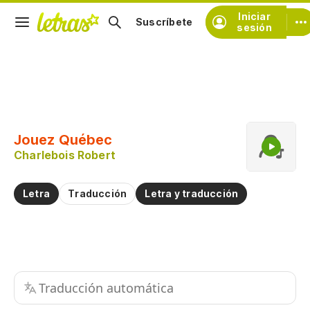
Iniciar
Suscríbete
sesión
Copiar fragmento
Copiar toda la letra
Jouez Québec
Practicar la pronunciación de
Charlebois Robert
Comentar sobre este fragmento
Letra
Traducción
Letra y traducción
Traducción automática