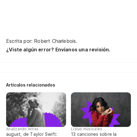
Su
De
Bo
M
Escrita por: Robert Charlebois.
¿Viste algún error? Envíanos una revisión.
Y 
Sí
Un
Sí
Artículos relacionados
No
Co
Má
Co
Analizando letras
Listas musicales
august, de Taylor Swift:
13 canciones sobre la