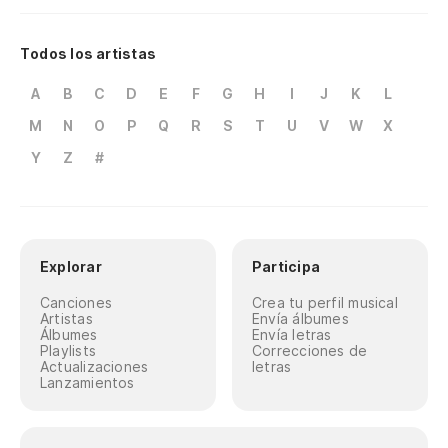
Todos los artistas
A
B
C
D
E
F
G
H
I
J
K
L
M
N
O
P
Q
R
S
T
U
V
W
X
Y
Z
#
Explorar
Participa
Canciones
Crea tu perfil musical
Artistas
Envía álbumes
Álbumes
Envía letras
Playlists
Correcciones de
Actualizaciones
letras
Lanzamientos