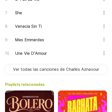
Et
She
An
Av
Venecia Sin Ti
An
Mes Emmerdes
Une Vie D'Amour
Ver todas las canciones
de Charles Aznavour
Playlists relacionadas