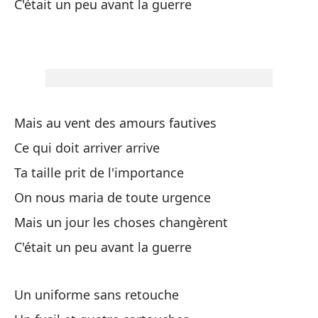
C'était un peu avant la guerre
To
Fu
C'
En
Mais au vent des amours fautives
Ce qui doit arriver arrive
A 
Ta taille prit de l'importance
El
On nous maria de toute urgence
Le
Mais un jour les choses changèrent
En
C'était un peu avant la guerre
Da
Un uniforme sans retouche
No