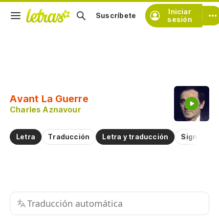
Iniciar
Suscríbete
sesión
Copiar fragmento
Copiar toda la letra
Avant La Guerre
Practicar la pronunciación de
Charles Aznavour
Comentar sobre este fragmento
Letra
Traducción
Letra y traducción
Significad
Traducción automática