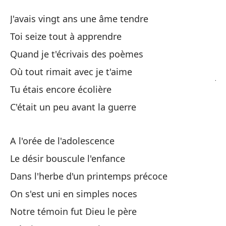
An
J'avais vingt ans une âme tendre
Av
Toi seize tout à apprendre
Quand je t'écrivais des poèmes
Te
Où tout rimait avec je t'aime
J'
Tu étais encore écolière
Tú
C'était un peu avant la guerre
To
A l'orée de l'adolescence
Cu
Le désir bouscule l'enfance
Qu
Dans l'herbe d'un printemps précoce
Do
On s'est uni en simples noces
Où
Notre témoin fut Dieu le père