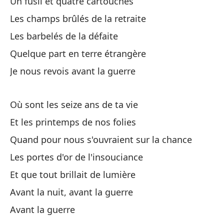
Un fusil et quatre cartouches
On
Les champs brûlés de la retraite
Nu
Les barbelés de la défaite
No
Quelque part en terre étrangère
Je nous revois avant la guerre
Fu
C'
Où sont les seize ans de ta vie
Et les printemps de nos folies
Quand pour nous s'ouvraient sur la chance
Les portes d'or de l'insouciance
Et que tout brillait de lumière
Pe
Avant la nuit, avant la guerre
Ma
Avant la guerre
Lo