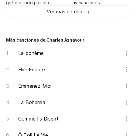
Je
gritar a todo pulmón
sus canciones
Ver más en el blog
¿D
Où
Más canciones de Charles Aznavour
Y 
La bohème
Et
Hier Encore
Cu
Qu
Emmenez-Moi
La
La Bohemia
Le
Comme Ils Disent
Y 
Ô Toi! La Vie