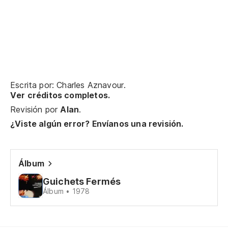
Ce
Tu
Ta
No
Escrita por: Charles Aznavour.
Ver créditos completos.
On
Revisión por
Alan
.
¿Viste algún error? Envíanos una revisión.
Pe
Ma
Álbum
Fu
Guichets Fermés
C'
Álbum • 1978
Un