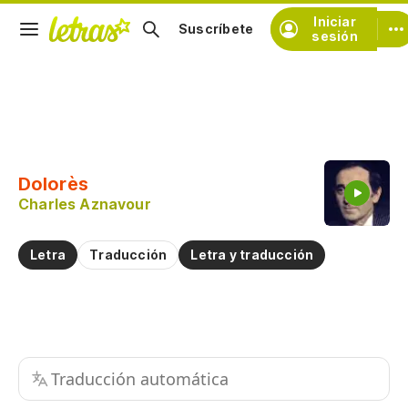
Iniciar
Suscríbete
sesión
Copiar fragmento
Copiar toda la letra
Dolorès
Practicar la pronunciación de
Charles Aznavour
Comentar sobre este fragmento
Letra
Traducción
Letra y traducción
Traducción automática