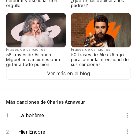
celebrar y escuchar con
¿qué temas dedicar a los
Où
orgullo
padres?
Te
El
Frases de canciones
Frases de canciones
Le
58 frases de Amanda
50 frases de Alex Ubago
Miguel en canciones para
para sentir la intensidad de
gritar a todo pulmón
sus canciones
Y 
Ver más en el blog
La
Le
Más canciones de Charles Aznavour
La bohème
Yo
Hier Encore
Y 