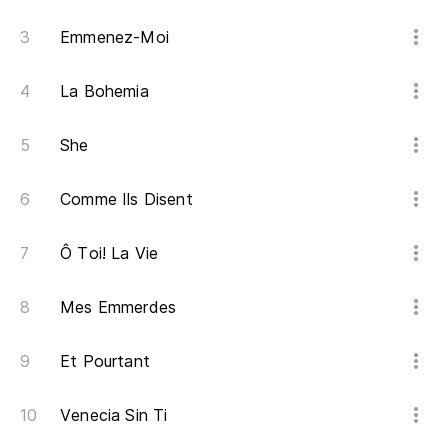
Emmenez-Moi
Es
C'
La Bohemia
D
She
Al
Comme Ils Disent
Ô Toi! La Vie
No
Ne
Mes Emmerdes
Só
Et Pourtant
Je
Venecia Sin Ti
Es