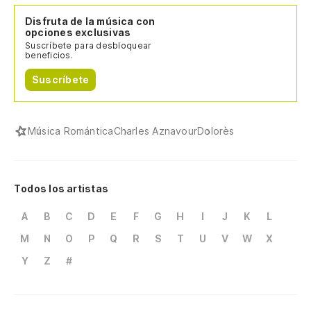
Disfruta de la música con
opciones exclusivas
Suscríbete para desbloquear
beneficios.
Suscríbete
Música Romántica
Charles Aznavour
Dolorès
Todos los artistas
A
B
C
D
E
F
G
H
I
J
K
L
M
N
O
P
Q
R
S
T
U
V
W
X
Y
Z
#