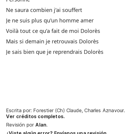
Ne saura combien j'ai souffert
Si
Je ne suis plus qu'un homme amer
Si
Voilà tout ce qu'a fait de moi Dolorès
Mais si demain je retrouvais Dolorès
Si
Je sais bien que je reprendrais Dolorès
Sa
No
Je
Si
Si
Escrita por: Forestier (Ch) Claude, Charles Aznavour.
Ver créditos completos.
Revisión por
Alan
.
Pa
¿Viste algún error? Envíanos una revisión.