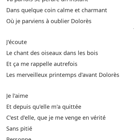
Dans quelque coin calme et charmant
No
Où je parviens à oublier Dolorès
Je
Pe
J'écoute
Le chant des oiseaux dans les bois
Ma
Et ça me rappelle autrefois
Si
Les merveilleux printemps d'avant Dolorès
Si
Je l'aime
Pr
Et depuis qu'elle m'a quittée
Sa
C'est d'elle, que je me venge en vérité
Pa
Sans pitié
De
Personne