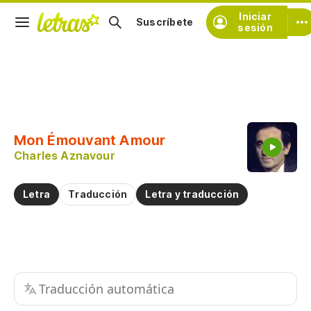
Iniciar
Suscríbete
sesión
Copiar fragmento
Copiar toda la letra
Mon Émouvant Amour
Practicar la pronunciación de
Charles Aznavour
Comentar sobre este fragmento
Letra
Traducción
Letra y traducción
Traducción automática