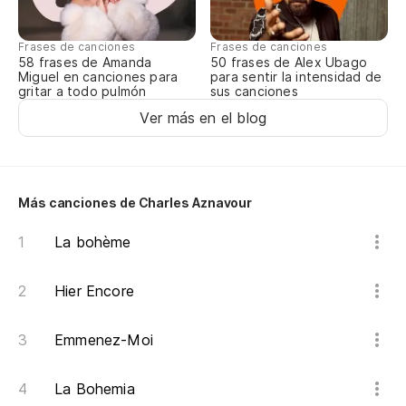
Mi
Frases de canciones
Frases de canciones
58 frases de Amanda
50 frases de Alex Ubago
Mi
Miguel en canciones para
para sentir la intensidad de
gritar a todo pulmón
sus canciones
Ver más en el blog
Mi
Mo
Mi
Más canciones de Charles Aznavour
La bohème
Mi
Hier Encore
Emmenez-Moi
La Bohemia