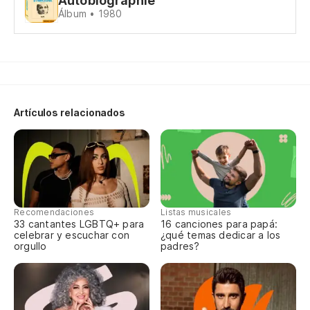
Autobiographie
Álbum • 1980
Ca
Nu
Je
Pe
Artículos relacionados
Mai
Mi
Recomendaciones
Listas musicales
Mi
33 cantantes LGBTQ+ para
16 canciones para papá:
celebrar y escuchar con
¿qué temas dedicar a los
orgullo
padres?
Mi
Mo