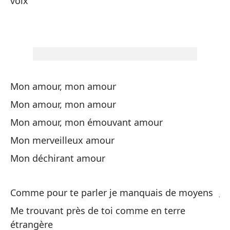
voix
Un
m
Un
Ge
Mon amour, mon amour
Mon amour, mon amour
De
Mon amour, mon émouvant amour
Y 
Mon merveilleux amour
Et
Mon déchirant amour
A 
Comme pour te parler je manquais de moyens
J'
Me trouvant près de toi comme en terre
étrangère