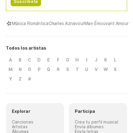
Suscríbete
Música Romántica
Charles Aznavour
Mon Émouvant Amour
Todos los artistas
A
B
C
D
E
F
G
H
I
J
K
L
M
N
O
P
Q
R
S
T
U
V
W
X
Y
Z
#
Explorar
Participa
Canciones
Crea tu perfil musical
Artistas
Envía álbumes
Álbumes
Envía letras