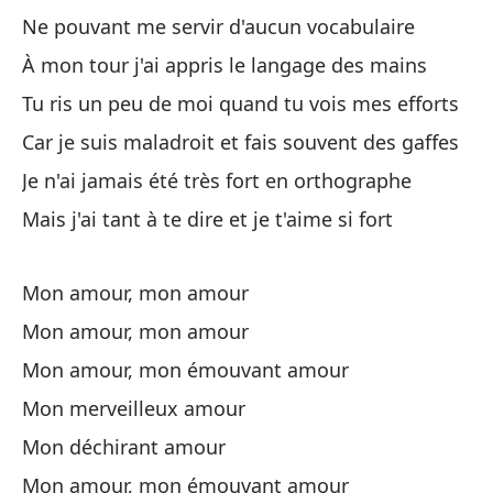
Ne pouvant me servir d'aucun vocabulaire
À mon tour j'ai appris le langage des mains
Mi
Tu ris un peu de moi quand tu vois mes efforts
Car je suis maladroit et fais souvent des gaffes
Mi
Je n'ai jamais été très fort en orthographe
Mais j'ai tant à te dire et je t'aime si fort
Mi
Mo
Mon amour, mon amour
Mi
Mon amour, mon amour
Mon amour, mon émouvant amour
Mi
Mon merveilleux amour
Mon déchirant amour
Co
Mon amour, mon émouvant amour