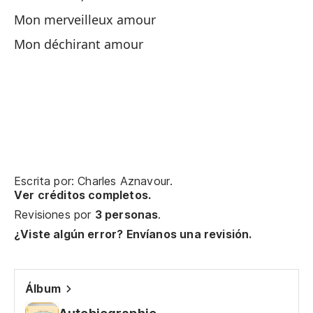
m
Mon merveilleux amour
Co
Mon déchirant amour
Es
Me
No
Ne
Escrita por: Charles Aznavour.
A 
Ver créditos completos.
À 
Revisiones por
3 personas
.
¿Viste algún error? Envíanos una revisión.
Te
Tu
Álbum
Po