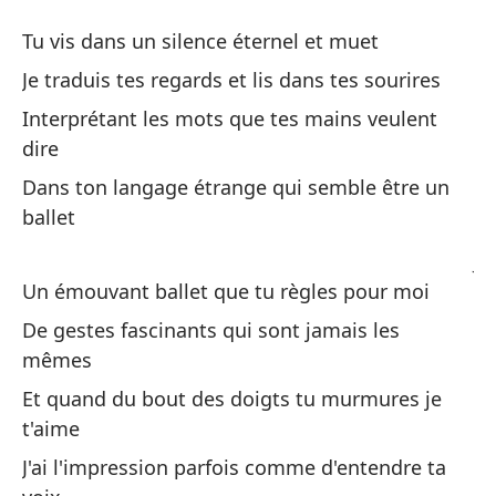
M
Tu vis dans un silence éternel et muet
M
Je traduis tes regards et lis dans tes sourires
Interprétant les mots que tes mains veulent
Vi
dire
Tu
Dans ton langage étrange qui semble être un
ballet
Tr
Je
Un émouvant ballet que tu règles pour moi
In
De gestes fascinants qui sont jamais les
m
mêmes
In
Et quand du bout des doigts tu murmures je
t'aime
En
J'ai l'impression parfois comme d'entendre ta
Da