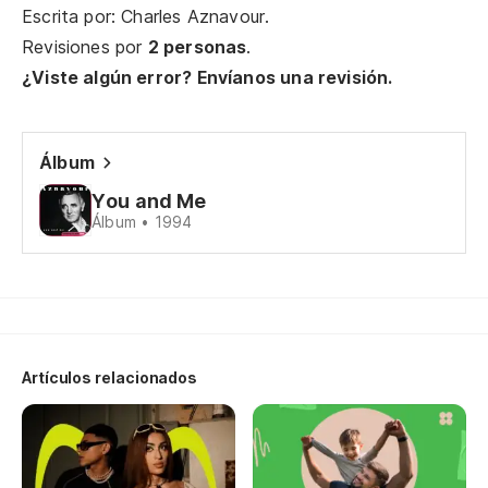
Escrita por: Charles Aznavour.
Au
Revisiones por
2 personas
.
¿Viste algún error? Envíanos una revisión.
Qu
Po
Álbum
You and Me
Álbum • 1994
J'
J'
Of
Of
Artículos relacionados
Le
si
Le