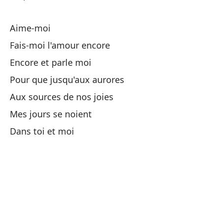
Et
Et
Aime-moi
Fais-moi l'amour encore
De
Encore et parle moi
De
Pour que jusqu'aux aurores
Aux sources de nos joies
Po
Mes jours se noient
Au
Dans toi et moi
La
El
Du