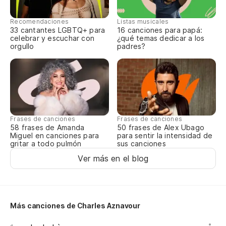
Qu
Recomendaciones
Listas musicales
33 cantantes LGBTQ+ para
16 canciones para papá:
co
celebrar y escuchar con
¿qué temas dedicar a los
orgullo
padres?
Qu
A
Fa
Frases de canciones
Frases de canciones
58 frases de Amanda
50 frases de Alex Ubago
Miguel en canciones para
para sentir la intensidad de
gritar a todo pulmón
sus canciones
En
Ver más en el blog
Ve
Po
Más canciones de Charles Aznavour
Au