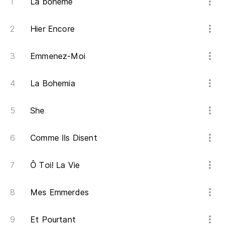
La bohème
Au
Hier Encore
Me
Emmenez-Moi
Da
La Bohemia
She
Comme Ils Disent
Ô Toi! La Vie
Mes Emmerdes
Et Pourtant