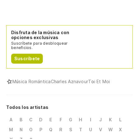
Disfruta de la música con
opciones exclusivas
Suscríbete para desbloquear
beneficios.
Suscríbete
Música Romántica
Charles Aznavour
Toi Et Moi
Todos los artistas
A
B
C
D
E
F
G
H
I
J
K
L
M
N
O
P
Q
R
S
T
U
V
W
X