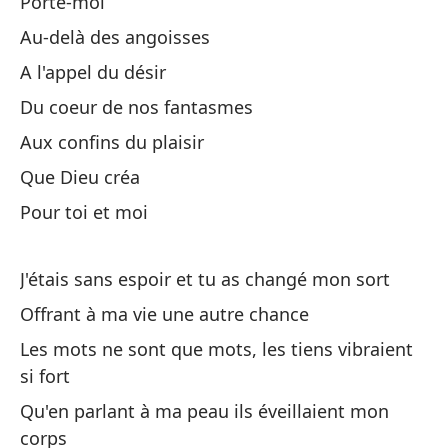
Porte-moi
Au-delà des angoisses
En
A l'appel du désir
Du coeur de nos fantasmes
In
Aux confins du plaisir
Que Dieu créa
Pour toi et moi
J'étais sans espoir et tu as changé mon sort
En
Offrant à ma vie une autre chance
En
Les mots ne sont que mots, les tiens vibraient
si fort
Am
Qu'en parlant à ma peau ils éveillaient mon
L'
corps