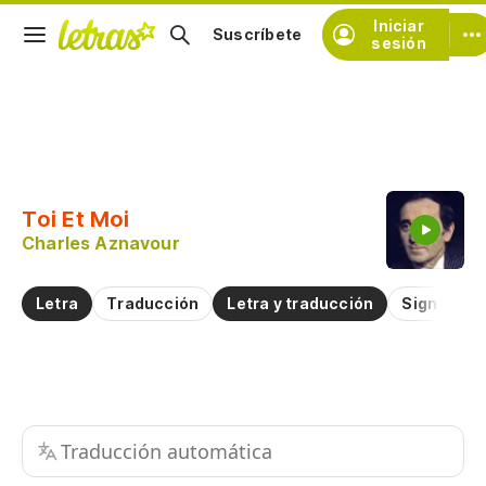
Iniciar
Suscríbete
sesión
Copiar fragmento
Copiar toda la letra
Toi Et Moi
Practicar la pronunciación de
Charles Aznavour
Comentar sobre este fragmento
Letra
Traducción
Letra y traducción
Significad
Traducción automática