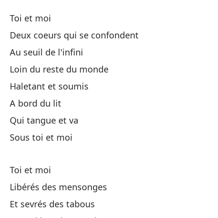
To
Toi et moi
To
Deux coeurs qui se confondent
Au seuil de l'infini
To
Loin du reste du monde
De
Haletant et soumis
De
A bord du lit
Qui tangue et va
Au
Sous toi et moi
Lo
Toi et moi
Ha
Libérés des mensonges
Et sevrés des tabous
A 