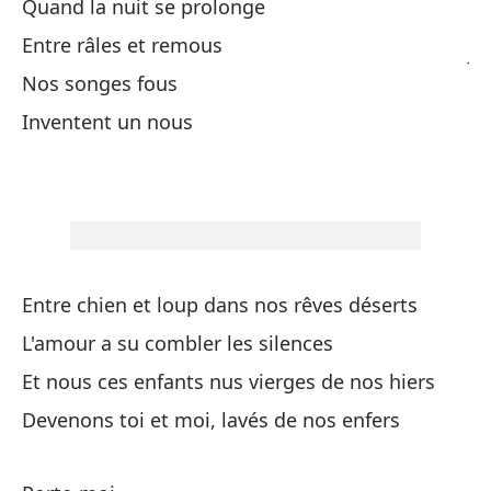
Quand la nuit se prolonge
Entre râles et remous
Ju
Nos songes fous
So
Inventent un nous
To
Li
Entre chien et loup dans nos rêves déserts
Et
L'amour a su combler les silences
Et nous ces enfants nus vierges de nos hiers
Cu
Devenons toi et moi, lavés de nos enfers
Qu
En