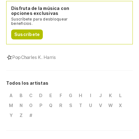
Disfruta de la música con
opciones exclusivas
Suscríbete para desbloquear
beneficios.
Suscríbete
Pop
Charles K. Harris
Todos los artistas
A
B
C
D
E
F
G
H
I
J
K
L
M
N
O
P
Q
R
S
T
U
V
W
X
Y
Z
#