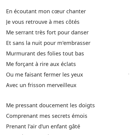
Es
En écoutant mon cœur chanter
E
Je vous retrouve à mes côtés
Me serrant très fort pour danser
Es
Et sans la nuit pour m'embrasser
En
Murmurant des folies tout bas
Te
Me forçant à rire aux éclats
Je
Ou me faisant fermer les yeux
Avec un frisson merveilleux
Ab
Me
Me pressant doucement les doigts
Y 
Comprenant mes secrets émois
Et
Prenant l'air d'un enfant gâté