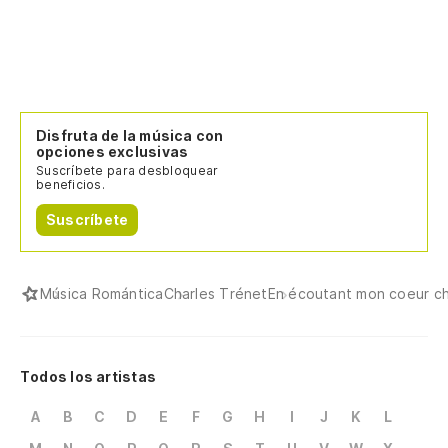
Disfruta de la música con
opciones exclusivas
Suscríbete para desbloquear
beneficios.
Suscríbete
Música Romántica
Charles Trénet
En écoutant mon coeur c
Todos los artistas
A
B
C
D
E
F
G
H
I
J
K
L