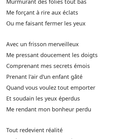
Murmurant des folies tout bas
En
Me forçant à rire aux éclats
Co
Ou me faisant fermer les yeux
To
Pr
Avec un frisson merveilleux
Me pressant doucement les doigts
Cu
Comprenant mes secrets émois
Qu
Prenant l'air d'un enfant gâté
De
Quand vous voulez tout emporter
So
Et soudain les yeux éperdus
Me rendant mon bonheur perdu
De
Me
Tout redevient réalité
To