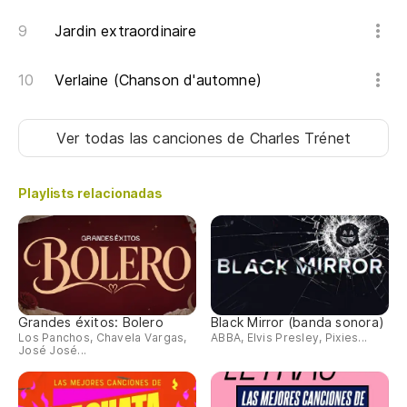
Jardin extraordinaire
De
Me
Verlaine (Chanson d'automne)
To
Ver todas las canciones
de Charles Trénet
Es
Playlists relacionadas
En
Grandes éxitos: Bolero
Black Mirror (banda sonora)
Los Panchos, Chavela Vargas,
ABBA, Elvis Presley, Pixies...
José José...