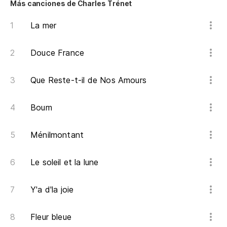
Más canciones de Charles Trénet
Av
La mer
Ap
Me
Douce France
En
Que Reste-t-il de Nos Amours
Co
Boum
To
Ménilmontant
Pr
Cu
Le soleil et la lune
Qu
Y'a d'la joie
Y 
Fleur bleue
Et