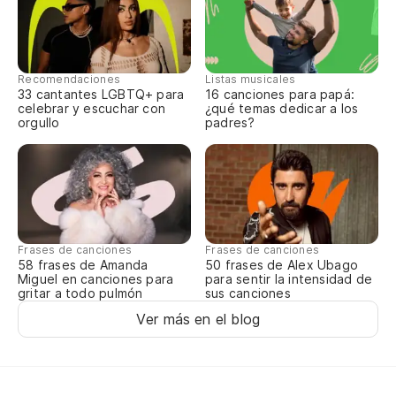
Me
Y 
Recomendaciones
Listas musicales
Et
33 cantantes LGBTQ+ para
16 canciones para papá:
celebrar y escuchar con
¿qué temas dedicar a los
orgullo
padres?
Su
Mu
Ha
Me
Frases de canciones
Frases de canciones
58 frases de Amanda
50 frases de Alex Ubago
Miguel en canciones para
para sentir la intensidad de
O 
gritar a todo pulmón
sus canciones
Ou
Ver más en el blog
Co