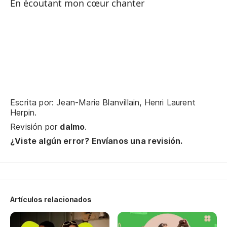
En écoutant mon cœur chanter
Es
En
Escrita por: Jean-Marie Blanvillain, Henri Laurent
Herpin.
Revisión por
dalmo
.
Es
¿Viste algún error? Envíanos una revisión.
En
Te
Je
Artículos relacionados
Ab