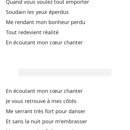
Quand vous voulez tout emporter
Su
Soudain les yeux éperdus
Mu
Me rendant mon bonheur perdu
Ha
Tout redevient réalité
Me
En écoutant mon cœur chanter
O 
Ou
Co
Av
En écoutant mon cœur chanter
Je vous retrouve à mes côtés
Ap
Me serrant très fort pour danser
Me
Et sans la nuit pour m'embrasser