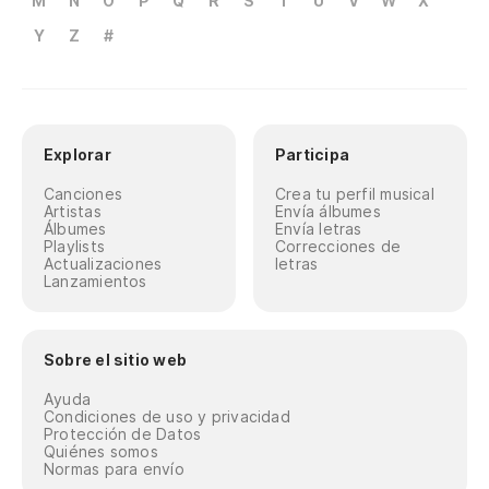
M
N
O
P
Q
R
S
T
U
V
W
X
Y
Z
#
Explorar
Participa
Canciones
Crea tu perfil musical
Artistas
Envía álbumes
Álbumes
Envía letras
Playlists
Correcciones de
Actualizaciones
letras
Lanzamientos
Sobre el sitio web
Ayuda
Condiciones de uso y privacidad
Protección de Datos
Quiénes somos
Normas para envío