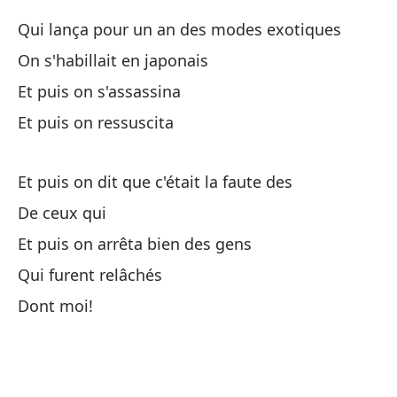
To
Qui lança pour un an des modes exotiques
El
On s'habillait en japonais
Le
Et puis on s'assassina
Et puis on ressuscita
Se
Do
Et puis on dit que c'était la faute des
Un
De ceux qui
Et puis on arrêta bien des gens
Qui furent relâchés
Dont moi!
¿Q
Qu