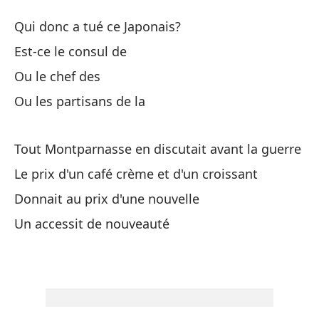
¿P
Qui donc a tué ce Japonais?
P
Est-ce le consul de
Ou le chef des
¿Q
Ou les partisans de la
Qu
¿E
Tout Montparnasse en discutait avant la guerre
Le prix d'un café crème et d'un croissant
O 
Donnait au prix d'une nouvelle
Un accessit de nouveauté
O 
To
gu