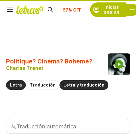
Suscríbete
Iniciar
sesión
Copiar fragmento
Copiar toda la letra
Politique? Cinéma? Bohème?
Practicar la pronunciación de
Charles Trénet
Comentar sobre este fragmento
Letra
Traducción
Letra y traducción
Traducción automática