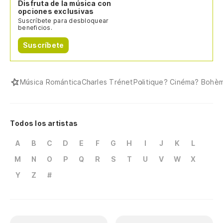
Disfruta de la música con
opciones exclusivas
Suscríbete para desbloquear
beneficios.
Suscríbete
Música Romántica
Charles Trénet
Politique? Cinéma? Bohè
Todos los artistas
A
B
C
D
E
F
G
H
I
J
K
L
M
N
O
P
Q
R
S
T
U
V
W
X
Y
Z
#