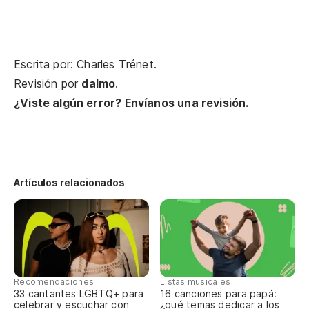
No
On
Escrita por: Charles Trénet.
Revisión por
dalmo
.
Y 
¿Viste algún error? Envíanos una revisión.
Et
Y 
Artículos relacionados
Y 
Et
De
Recomendaciones
Listas musicales
33 cantantes LGBTQ+ para
16 canciones para papá:
Y 
celebrar y escuchar con
¿qué temas dedicar a los