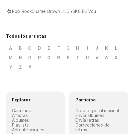
De
Pop Rock
Charlie Brown Jr.
Di-SK8 Eu Vou
De
Todos los artistas
A
B
C
D
E
F
G
H
I
J
K
L
M
N
O
P
Q
R
S
T
U
V
W
X
Y
Z
#
Explorar
Participa
Canciones
Crea tu perfil musical
Artistas
Envía álbumes
Álbumes
Envía letras
Playlists
Correcciones de
Actualizaciones
letras