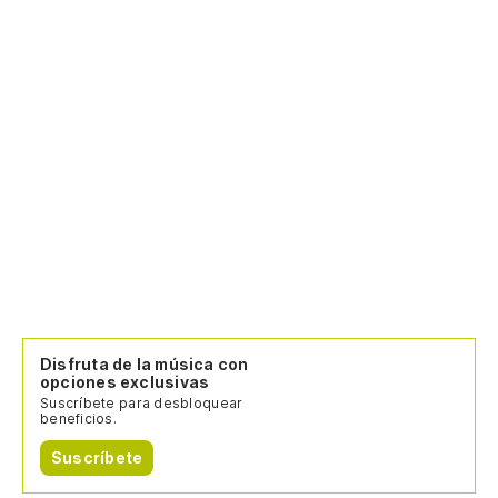
De
De
De
De
De
De
Disfruta de la música con
opciones exclusivas
Suscríbete para desbloquear
Ch
beneficios.
Suscríbete