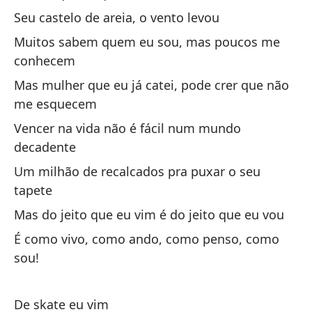
Seu castelo de areia, o vento levou
So
Muitos sabem quem eu sou, mas poucos me
conhecem
Pe
Mas mulher que eu já catei, pode crer que não
sk
me esquecem
Ma
Vencer na vida não é fácil num mundo
decadente
De
Um milhão de recalcados pra puxar o seu
la
tapete
De
ga
Mas do jeito que eu vim é do jeito que eu vou
É como vivo, como ando, como penso, como
Tr
sou!
Eu
De skate eu vim
Po