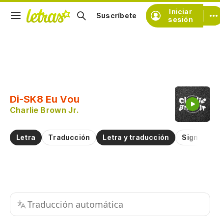
Iniciar
Suscríbete
sesión
Copiar fragmento
Copiar toda la letra
Di-SK8 Eu Vou
Practicar la pronunciación de
Charlie Brown Jr.
Comentar sobre este fragmento
Letra
Traducción
Letra y traducción
Significad
Traducción automática