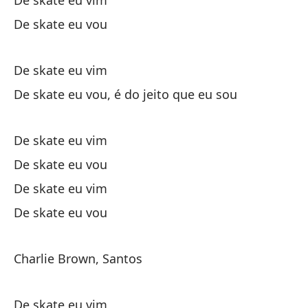
De skate eu vim
Me
De skate eu vou
Me
Y 
De skate eu vim
E 
De skate eu vou, é do jeito que eu sou
Cr
De skate eu vim
Po
De skate eu vou
Ta
De skate eu vim
Ta
De skate eu vou
No
Charlie Brown, Santos
Eu
La
De skate eu vim