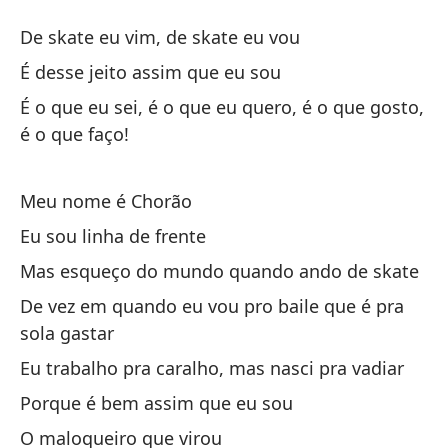
Di
De skate eu vim, de skate eu vou
Di
É desse jeito assim que eu sou
É o que eu sei, é o que eu quero, é o que gosto,
De
é o que faço!
De
Meu nome é Chorão
Es
Eu sou linha de frente
É 
Mas esqueço do mundo quando ando de skate
Es
De vez em quando eu vou pro baile que é pra
gu
sola gastar
É 
Eu trabalho pra caralho, mas nasci pra vadiar
qu
Porque é bem assim que eu sou
O maloqueiro que virou
Mi