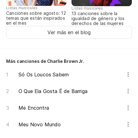
Se
Listas musicales
Listas musicales
Canciones sobre agosto: 12
13 canciones sobre la
temas que están inspirados
igualdad de género y los
Po
en el mes
derechos de las mujeres
Ver más en el blog
Po
A 
Al
Más canciones de Charlie Brown Jr.
Só Os Loucos Sabem
Po
Po
O Que Ela Gosta É de Barriga
A 
Me Encontra
Al
Meu Novo Mundo
Si