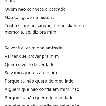
glória
De
Quem não conhece o passado
De
Não tá ligado na história
Tenho skate no sangue, tenho skate na
De
memória, aê, diz pra mim
De
Se você quer minha amizade
De
Vai ter que provar pra mim
Quem é você de verdade
De
Se vamos juntos até o fim
Porque eu não quero do meu lado
De
Alguém que não confia em mim, não
De
Porque eu não quero do meu lado
Alguém que não confia em mim, não