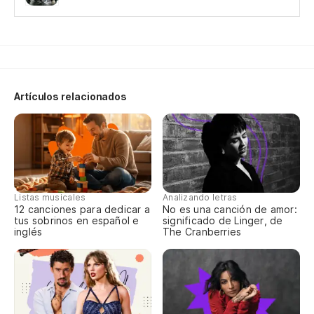
No
Nã
Te
me
Artículos relacionados
Te
di
Si
Listas musicales
Analizando letras
12 canciones para dedicar a
No es una canción de amor:
tus sobrinos en español e
significado de Linger, de
Te
inglés
The Cranberries
Qu
Si