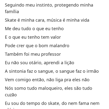
Seguindo meu instinto, protegendo minha
família
Ga
de
Skate é minha cara, música é minha vida
Ve
Me deu tudo o que eu tenho
E o que eu tenho tem valor
Un
Pode crer que o bom malandro
Um
Também foi meu professor
Pe
Eu não sou otário, aprendi a lição
Ma
A sintonia faz o sangue, o sangue faz o irmão
Vem comigo então, não liga pra eles não
Es
so
Nós somo tudo maloqueiro, eles são tudo
cuzão
É 
Eu sou do tempo do skate, do nem fama nem