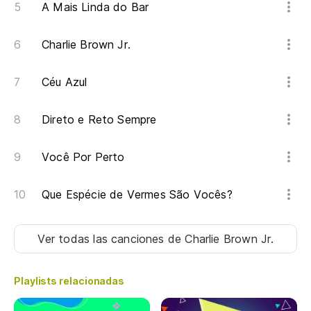
A Mais Linda do Bar
Te
Charlie Brown Jr.
Qu
Céu Azul
Si
Direto e Reto Sempre
Se
Você Por Perto
Po
Que Espécie de Vermes São Vocês?
Po
A 
Ver todas las canciones
de Charlie Brown Jr.
Al
Playlists relacionadas
Po