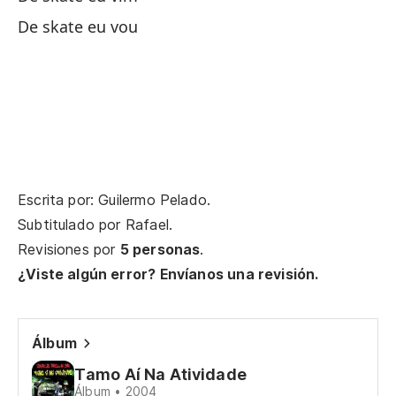
h
De skate eu vou
A 
Ve
Ve
No
co
Escrita por: Guilermo Pelado.
Nó
Subtitulado por
Rafael
.
Revisiones por
5 personas
.
So
¿Viste algún error? Envíanos una revisión.
Eu
Qu
Álbum
Qu
Tamo Aí­ Na Atividade
Álbum • 2004