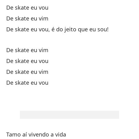
De skate eu vou
Po
De skate eu vim
El
De skate eu vou, é do jeito que eu sou!
Tu
De skate eu vim
Se
De skate eu vou
Mu
De skate eu vim
c
De skate eu vou
Mu
co
Pe
cr
Ma
Tamo aí vivendo a vida
es