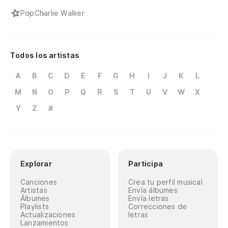
Pop
Charlie Walker
Todos los artistas
A
B
C
D
E
F
G
H
I
J
K
L
M
N
O
P
Q
R
S
T
U
V
W
X
Y
Z
#
Explorar
Participa
Canciones
Crea tu perfil musical
Artistas
Envía álbumes
Álbumes
Envía letras
Playlists
Correcciones de
Actualizaciones
letras
Lanzamientos