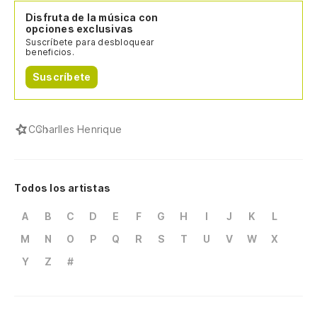
Disfruta de la música con
opciones exclusivas
Suscríbete para desbloquear
beneficios.
Suscríbete
C
Charlles Henrique
Todos los artistas
A
B
C
D
E
F
G
H
I
J
K
L
M
N
O
P
Q
R
S
T
U
V
W
X
Y
Z
#