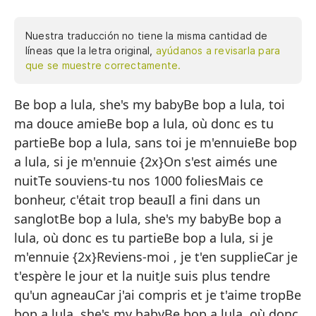
Nuestra traducción no tiene la misma cantidad de
líneas que la letra original,
ayúdanos a revisarla para
que se muestre correctamente.
Be bop a lula, she's my babyBe bop a lula, toi
Be
ma douce amieBe bop a lula, où donc es tu
Be
partieBe bop a lula, sans toi je m'ennuieBe bop
Be
a lula, si je m'ennuie {2x}On s'est aimés une
Be
nuitTe souviens-tu nos 1000 foliesMais ce
bonheur, c'était trop beauIl a fini dans un
Be
sanglotBe bop a lula, she's my babyBe bop a
N
lula, où donc es tu partieBe bop a lula, si je
¿R
m'ennuie {2x}Reviens-moi , je t'en supplieCar je
t'espère le jour et la nuitJe suis plus tendre
Pe
qu'un agneauCar j'ai compris et je t'aime tropBe
Te
bop a lula, she's my babyBe bop a lula, où donc