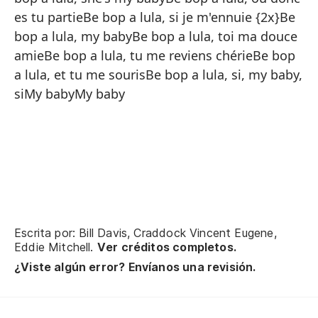
Be
es tu partieBe bop a lula, si je m'ennuie {2x}Be
Be
bop a lula, my babyBe bop a lula, toi ma douce
amieBe bop a lula, tu me reviens chérieBe bop
Be
a lula, et tu me sourisBe bop a lula, si, my baby,
Vu
siMy babyMy baby
Po
So
Po
Be
Be
Escrita por: Bill Davis, Craddock Vincent Eugene,
Be
Eddie Mitchell.
Ver créditos completos.
Be
¿Viste algún error? Envíanos una revisión.
Be
Be