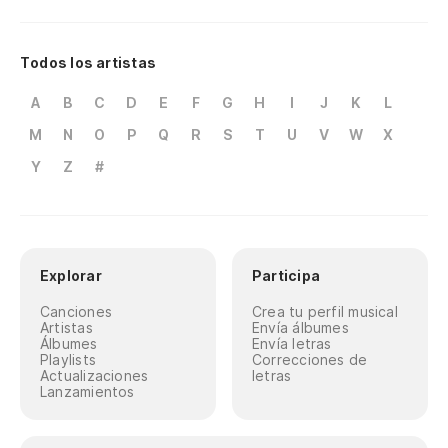
Todos los artistas
A
B
C
D
E
F
G
H
I
J
K
L
M
N
O
P
Q
R
S
T
U
V
W
X
Y
Z
#
Explorar
Participa
Canciones
Crea tu perfil musical
Artistas
Envía álbumes
Álbumes
Envía letras
Playlists
Correcciones de
Actualizaciones
letras
Lanzamientos