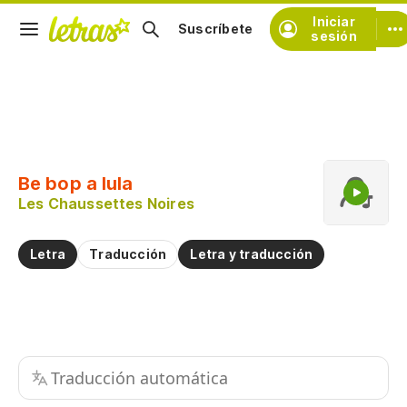
Iniciar
Suscríbete
sesión
Copiar fragmento
Copiar toda la letra
Be bop a lula
Practicar la pronunciación de
Les Chaussettes Noires
Comentar sobre este fragmento
Letra
Traducción
Letra y traducción
Traducción automática