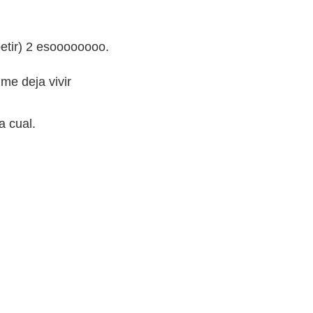
petir) 2 esoooooooo.
me deja vivir
a cual.