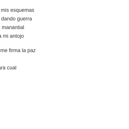
s mis esquemas
e dando guerra
i manantial
 mi antojo
 me firma la paz
ara cual