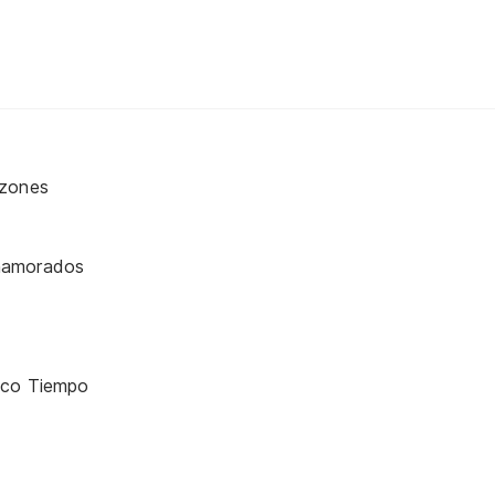
azones
namorados
oco Tiempo