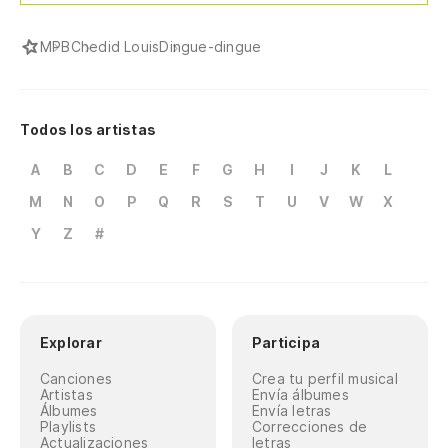
MPB
Chedid Louis
Dingue-dingue
Todos los artistas
A
B
C
D
E
F
G
H
I
J
K
L
M
N
O
P
Q
R
S
T
U
V
W
X
Y
Z
#
Explorar
Participa
Canciones
Crea tu perfil musical
Artistas
Envía álbumes
Álbumes
Envía letras
Playlists
Correcciones de
Actualizaciones
letras