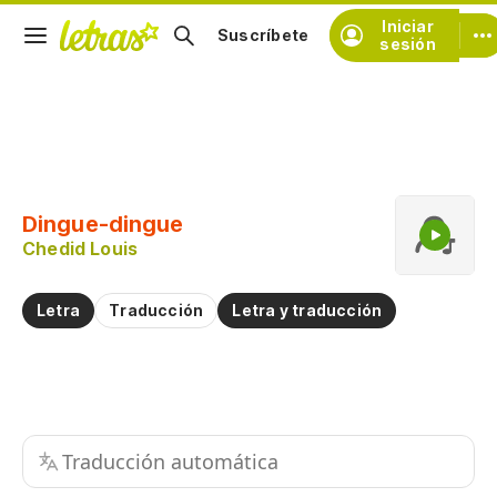
Iniciar
Suscríbete
sesión
Copiar fragmento
Copiar toda la letra
Dingue-dingue
Practicar la pronunciación de
Chedid Louis
Comentar sobre este fragmento
Letra
Traducción
Letra y traducción
Traducción automática