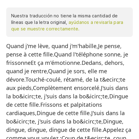
Nuestra traducción no tiene la misma cantidad de
líneas que la letra original,
ayúdanos a revisarla para
que se muestre correctamente.
Quand j'me lève, quand j'm'habille,Je pense,
Cu
pense à cette fille.Quand l'téléphone sonne, je
Pi
frissonneEt ça m'émotionne.Dedans, dehors,
Cu
quand je rentre,Quand je sors, elle me
Y 
dévore.Touché-coulé, rétamé, de la t&ecirc;te
aux pieds,Complètement ensorcelé.J'suis dans
Ad
la bo&icirc;te, j'suis dans la bo&icirc;te,Dingue
Cu
de cette fille.Frissons et palpitations
To
cardiaques,Dingue de cette fille.J'suis dans la
pi
bo&icirc;te, j'suis dans la bo&icirc;te,Dingue,
dingue, dingue, dingue de cette fille.Appelez ça
Co
comme vous voulez :Coup de t&ecirc;te, coup