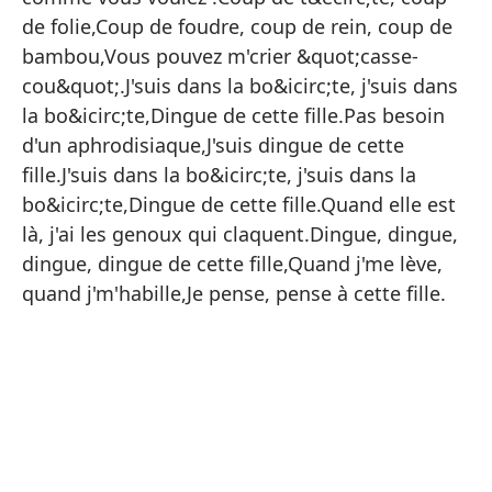
Es
de folie,Coup de foudre, coup de rein, coup de
Lo
bambou,Vous pouvez m'crier &quot;casse-
Es
cou&quot;.J'suis dans la bo&icirc;te, j'suis dans
la bo&icirc;te,Dingue de cette fille.Pas besoin
Lo
d'un aphrodisiaque,J'suis dingue de cette
Es
fille.J'suis dans la bo&icirc;te, j'suis dans la
Lo
bo&icirc;te,Dingue de cette fille.Quand elle est
là, j'ai les genoux qui claquent.Dingue, dingue,
Ll
dingue, dingue de cette fille,Quand j'me lève,
Go
quand j'm'habille,Je pense, pense à cette fille.
Fl
Pu
Es
Lo
No