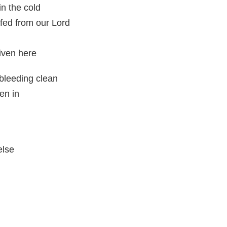
in the cold
fed from our Lord
given here
bleeding clean
en in
else