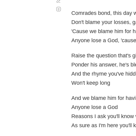
Corregir
Desplazamiento
automático
Comrades bond, this day wi
Don't blame your losses, 
'Cause we blame him for h
Anyone lose a God, 'cause
Raise the question that's 
Ponder his answer, he's bl
And the rhyme you've hidd
Won't keep long
And we blame him for havi
Anyone lose a God
Reasons I ask you'll know
As sure as I'm here you'll