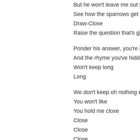
But he won't leave me out 
See how the sparrows get 
Draw-Close
Raise the question that's 
Ponder his answer, you're 
And the rhyme you've hidd
Won't keep long
Long
We don't keep oh nothing 
You won't like
You hold me close
Close
Close
Close