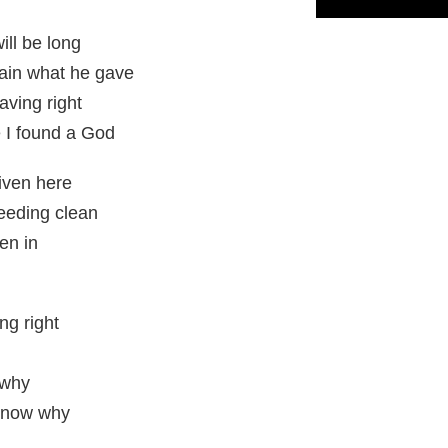
ll be long
gain what he gave
aving right
 I found a God
given here
eeding clean
en in
ng right
 why
 know why