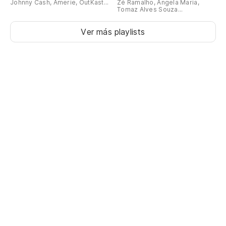
Johnny Cash, Amerie, OutKast...
Zé Ramalho, Ângela Maria,
Tomaz Alves Souza...
Ver más playlists