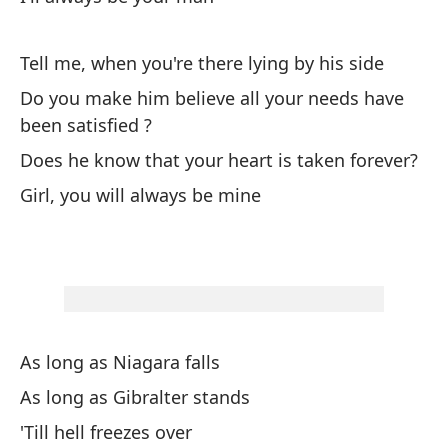
in
ti
Tell me, when you're there lying by his side
co
Do you make him believe all your needs have
im
been satisfied ?
ex
ha
Does he know that your heart is taken forever?
se
Girl, you will always be mine
ca
in
Mi
ti
¡s
de
As long as Niagara falls
ti
As long as Gibralter stands
en
ca
'Till hell freezes over