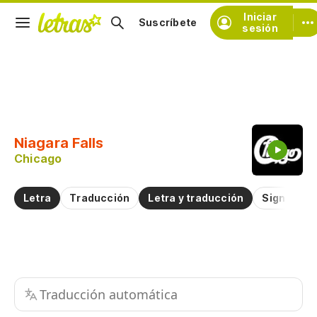
Iniciar
Suscríbete
sesión
Copiar fragmento
Copiar toda la letra
Niagara Falls
Practicar la pronunciación de
Chicago
Comentar sobre este fragmento
Letra
Traducción
Letra y traducción
Significad
Traducción automática