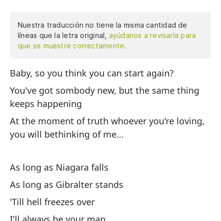
Nuestra traducción no tiene la misma cantidad de
líneas que la letra original,
ayúdanos a revisarla para
que se muestre correctamente.
Baby, so you think you can start again?
Ca
Ti
You've got sombody new, but the same thing
pa
keeps happening
qu
At the moment of truth whoever you're loving,
Ni
you will bethinking of me...
ha
tu
su
As long as Niagara falls
ne
As long as Gibralter stands
tu
'Till hell freezes over
si
I'll always be your man
mi