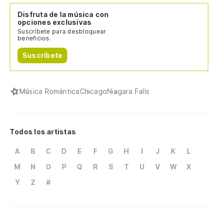
Disfruta de la música con
opciones exclusivas
Suscríbete para desbloquear
beneficios.
Suscríbete
Música Romántica
Chicago
Niagara Falls
Todos los artistas
A
B
C
D
E
F
G
H
I
J
K
L
M
N
O
P
Q
R
S
T
U
V
W
X
Y
Z
#