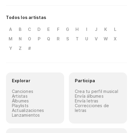
Todos los artistas
A
B
C
D
E
F
G
H
I
J
K
L
M
N
O
P
Q
R
S
T
U
V
W
X
Y
Z
#
Explorar
Participa
Canciones
Crea tu perfil musical
Artistas
Envía álbumes
Álbumes
Envía letras
Playlists
Correcciones de
Actualizaciones
letras
Lanzamientos