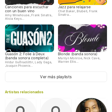
Canciones para escuchar
Jazz para relajarse
con un buen vino
Chet Baker, Blubell, Frank
Sinatra...
Amy Winehouse, Frank Sinatra,
Alicia Keys...
Guasón 2: Folie à Deux
Blonde (banda sonora)
(banda sonora completa)
Marilyn Monroe, Nick Cave,
Warren Ellis...
Hildur Guðnadóttir, Lady Gaga,
Joaquin Phoenix...
Ver más playlists
Artistas relacionados