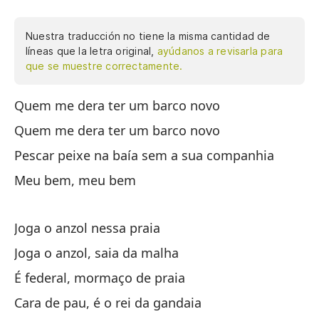
Nuestra traducción no tiene la misma cantidad de
líneas que la letra original,
ayúdanos a revisarla para
que se muestre correctamente.
Quem me dera ter um barco novo
Oj
Quem me dera ter um barco novo
Pe
Pescar peixe na baía sem a sua companhia
Si
Meu bem, meu bem
Ti
La
Joga o anzol nessa praia
Es
Joga o anzol, saia da malha
Di
É federal, mormaço de praia
Lo
es
Cara de pau, é o rei da gandaia