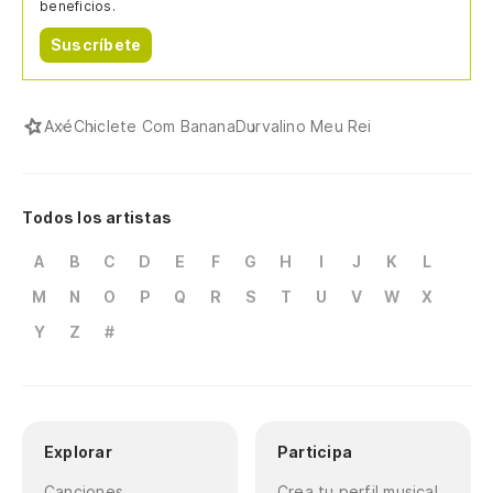
beneficios.
Suscríbete
Axé
Chiclete Com Banana
Durvalino Meu Rei
Todos los artistas
A
B
C
D
E
F
G
H
I
J
K
L
M
N
O
P
Q
R
S
T
U
V
W
X
Y
Z
#
Explorar
Participa
Canciones
Crea tu perfil musical