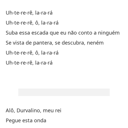
Qu
Ví
Uh-te-re-rê, la-ra-rá
b
Uh-te-re-rê, ô, la-ra-rá
Ho
Suba essa escada que eu não conto a ninguém
De
Se vista de pantera, se descubra, neném
Uh-te-re-rê, ô, la-ra-rá
Uh-te-re-rê, la-ra-rá
Alô, Durvalino, meu rei
Pegue esta onda