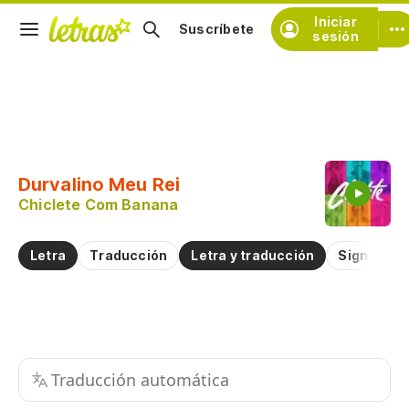
Iniciar
Suscríbete
sesión
Copiar fragmento
Copiar toda la letra
Durvalino Meu Rei
Practicar la pronunciación de
Chiclete Com Banana
Comentar sobre este fragmento
Letra
Traducción
Letra y traducción
Significad
Traducción automática