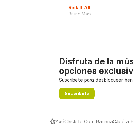
Risk It All
Bruno Mars
Disfruta de la mú
opciones exclusi
Suscríbete para desbloquear bene
Suscríbete
Axé
Chiclete Com Banana
Cadê a F