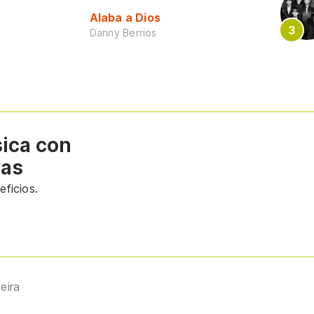
Alaba a Dios
Danny Berrios
sica con
vas
ficios.
eira