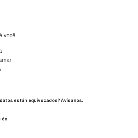
é você
a
 amar
a
 datos están equivocados? Avísanos.
ión.