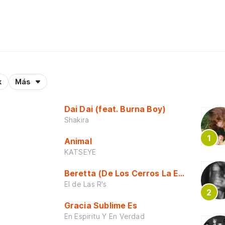
k
Más
Dai Dai (feat. Burna Boy)
Shakira
Animal
KATSEYE
Beretta (De Los Cerros La Escuela)
El de Las R's
Gracia Sublime Es
En Espiritu Y En Verdad