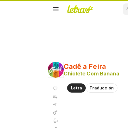
Cadê a Feira
Chiclete Com Banana
Agregar
Letra
Traducción
a
Agregar
favoritos
a
Tamaño
playlist
de la
fuente
Acordes
Imprimir