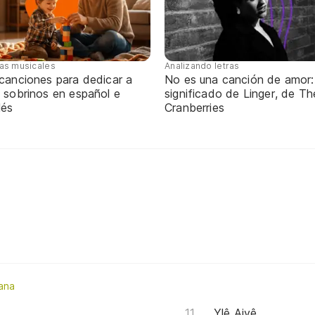
tas musicales
Analizando letras
 canciones para dedicar a
No es una canción de amor:
 sobrinos en español e
significado de Linger, de Th
lés
Cranberries
ana
Ylê Aiyê