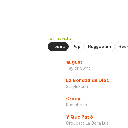
Lo más visto
Todos
Pop
Reggaeton
Roc
august
Taylor Swift
La Bondad de Dios
StayInFaith
Creep
Radiohead
Y Que Pasó
Orquesta La Bella Luz