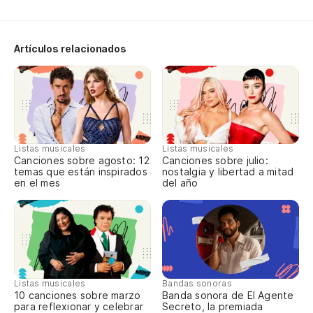
La
Artículos relacionados
Im
Qu
Listas musicales
Listas musicales
Canciones sobre agosto: 12
Canciones sobre julio:
Lo
temas que están inspirados
nostalgia y libertad a mitad
en el mes
del año
Qu
Listas musicales
Bandas sonoras
10 canciones sobre marzo
Banda sonora de El Agente
para reflexionar y celebrar
Secreto, la premiada