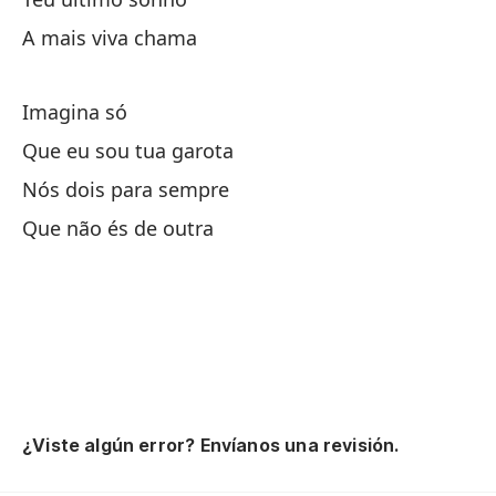
Fr
A mais viva chama
Im
Imagina só
Qu
Que eu sou tua garota
Nós dois para sempre
So
Que não és de outra
Cu
Im
Qu
¿Viste algún error? Envíanos una revisión.
Tu