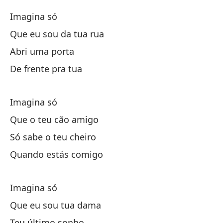
Imagina só
Ca
Que eu sou da tua rua
Y 
Abri uma porta
De frente pra tua
Imagina só
Que o teu cão amigo
Im
Só sabe o teu cheiro
Quando estás comigo
Qu
Imagina só
Ab
Que eu sou tua dama
Teu último sonho