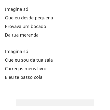
I
Imagina só
I
Que eu desde pequena
Provava um bocado
Im
Da tua merenda
Qu
Imagina só
Pr
Que eu sou da tua sala
Carregas meus livros
De
E eu te passo cola
Im
Qu