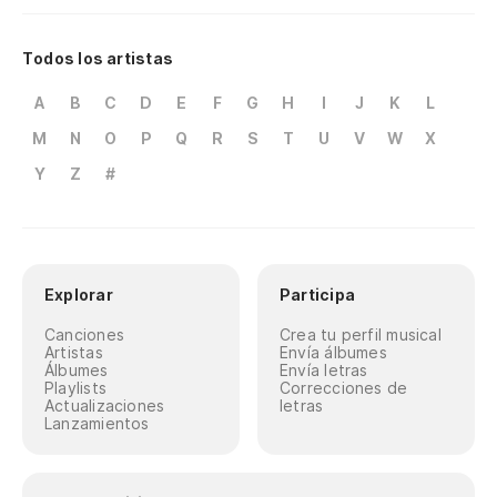
Todos los artistas
A
B
C
D
E
F
G
H
I
J
K
L
M
N
O
P
Q
R
S
T
U
V
W
X
Y
Z
#
Explorar
Participa
Canciones
Crea tu perfil musical
Artistas
Envía álbumes
Álbumes
Envía letras
Playlists
Correcciones de
Actualizaciones
letras
Lanzamientos