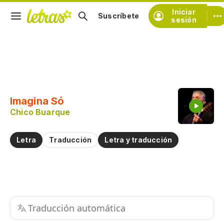
Iniciar
Suscríbete
sesión
Copiar fragmento
Copiar toda la letra
Imagina Só
Practicar la pronunciación de
Chico Buarque
Comentar sobre este fragmento
Letra
Traducción
Letra y traducción
Traducción automática