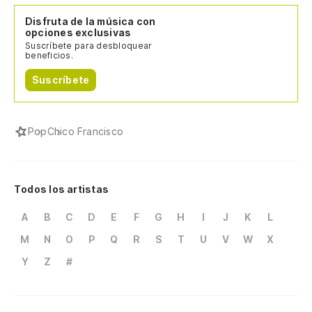
Disfruta de la música con
opciones exclusivas
Suscríbete para desbloquear
beneficios.
Suscríbete
Pop
Chico Francisco
Todos los artistas
A
B
C
D
E
F
G
H
I
J
K
L
M
N
O
P
Q
R
S
T
U
V
W
X
Y
Z
#