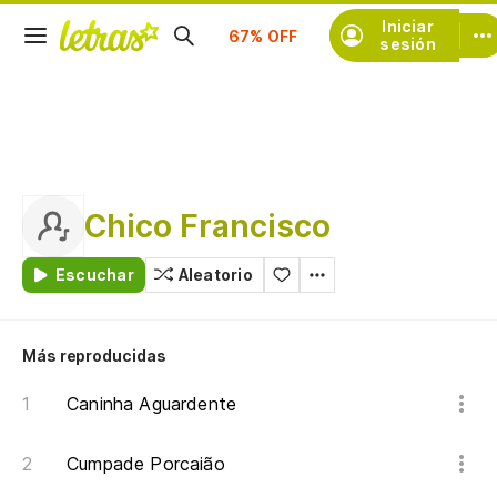
Suscríbete
Iniciar
sesión
Chico Francisco
Escuchar
Aleatorio
Más reproducidas
Caninha Aguardente
Cumpade Porcaião