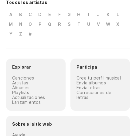
Todos los artistas
A
B
C
D
E
F
G
H
I
J
K
L
M
N
O
P
Q
R
S
T
U
V
W
X
Y
Z
#
Explorar
Participa
Canciones
Crea tu perfil musical
Artistas
Envía álbumes
Álbumes
Envía letras
Playlists
Correcciones de
Actualizaciones
letras
Lanzamientos
Sobre el sitio web
Ayuda