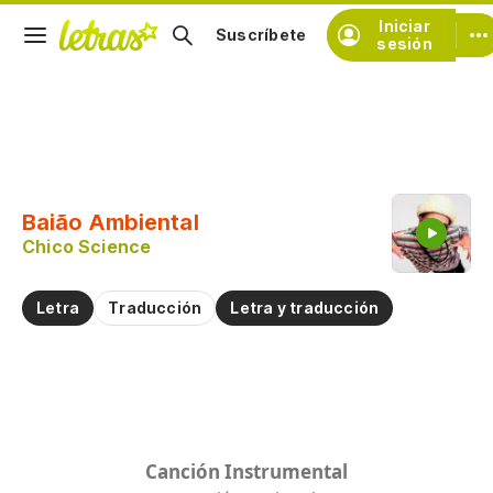
Iniciar
Suscríbete
sesión
Copiar fragmento
Copiar toda la letra
Baião Ambiental
Practicar la pronunciación de
Chico Science
Comentar sobre este fragmento
Letra
Traducción
Letra y traducción
Canción Instrumental