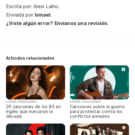
La
Escrita por: Alexi Laiho.
Enviada por
Ismael
.
Dé
¿Viste algún error? Envíanos una revisión.
Le
Co
Artículos relacionados
Al
Co
Li
Listas musicales
Listas musicales
La
26 canciones de los 80 en
Canciones sobre la guerra
inglés que marcaron la
para protestar contra los
an
década
conflictos armados
Th