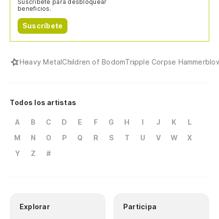
Suscríbete para desbloquear
beneficios.
Suscríbete
Heavy Metal
Children of Bodom
Tripple Corpse Hammerblo
Todos los artistas
A
B
C
D
E
F
G
H
I
J
K
L
M
N
O
P
Q
R
S
T
U
V
W
X
Y
Z
#
Explorar
Participa