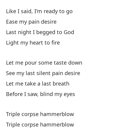
Go
Like I said, I'm ready to go
T
Ease my pain desire
Last night I begged to God
Co
Light my heart to fire
Li
Al
Let me pour some taste down
See my last silent pain desire
An
Let me take a last breath
Before I saw, blind my eyes
En
Li
Triple corpse hammerblow
Triple corpse hammerblow
Dé