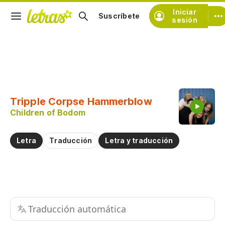
Iniciar
Suscríbete
sesión
Copiar fragmento
Copiar toda la letra
Tripple Corpse Hammerblow
Practicar la pronunciación de
Children of Bodom
Comentar sobre este fragmento
Letra
Traducción
Letra y traducción
Traducción automática