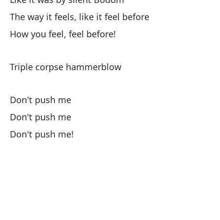
Tr
The way it feels, like it feel before
How you feel, feel before!
Triple corpse hammerblow
N
Don't push me
N
Don't push me
Don't push me!
¡N
Dé
Le