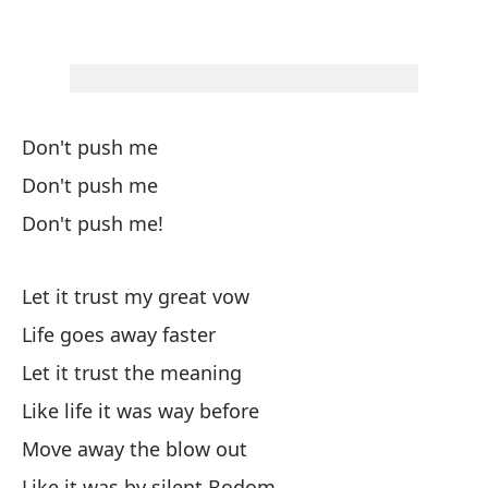
Le
Ve
Se
Don't push me
Dé
Don't push me
Le
Don't push me!
An
Be
Let it trust my great vow
Life goes away faster
Go
Let it trust the meaning
Tr
Like life it was way before
Move away the blow out
Go
Like it was by silent Bodom