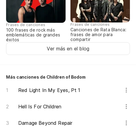
¡C
Ho
Frases de canciones
Frases de canciones
Canciones de Rata Blanca:
100 frases de rock más
frases de amor para
emblemáticas de grandes
Go
compartir
éxitos
Tr
Ver más en el blog
N
Más canciones de Children of Bodom
N
Red Light In My Eyes, Pt 1
¡N
Hell Is For Children
Damage Beyond Repair