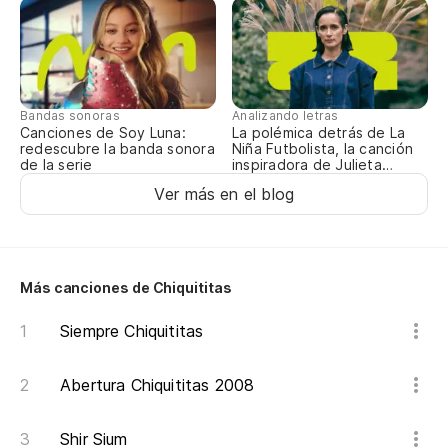
Es
(C
N
Bandas sonoras
Analizando letras
Canciones de Soy Luna:
La polémica detrás de La
redescubre la banda sonora
Niña Futbolista, la canción
de la serie
inspiradora de Julieta
(C
Venegas
Ver más en el blog
7,
Más canciones de Chiquititas
¡V
Siempre Chiquititas
De
Abertura Chiquititas 2008
De
Shir Sium