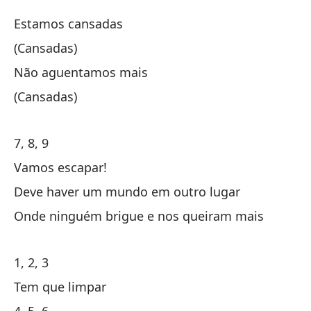
Ou
Estamos cansadas
(Cansadas)
Es
Não aguentamos mais
(Cansadas)
(C
7, 8, 9
N
Vamos escapar!
(C
Deve haver um mundo em outro lugar
Onde ninguém brigue e nos queiram mais
1, 2, 3
Tem que limpar
7,