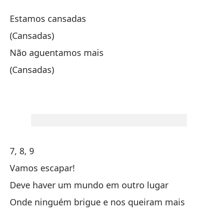
Estamos cansadas
4,
(Cansadas)
Não aguentamos mais
Or
(Cansadas)
Y 
E 
Ha
Fa
7, 8, 9
Vamos escapar!
Qu
Deve haver um mundo em outro lugar
Qu
Onde ninguém brigue e nos queiram mais
O 