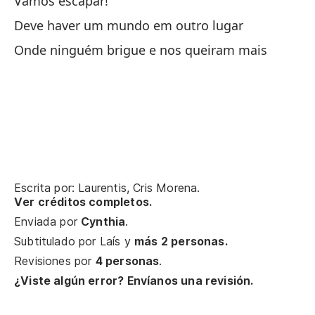
Vamos escapar!
(C
Deve haver um mundo em outro lugar
Onde ninguém brigue e nos queiram mais
7,
¡V
De
De
Escrita por: Laurentis, Cris Morena.
Ver créditos completos.
Do
Enviada por
Cynthia
.
On
Subtitulado por
Laís
y
más 2 personas.
Revisiones por
4 personas
.
¿Viste algún error? Envíanos una revisión.
1,