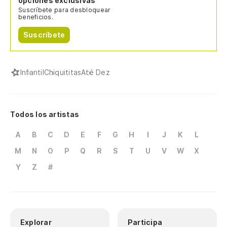
opciones exclusivas
Suscríbete para desbloquear
beneficios.
Suscríbete
Infantil
Chiquititas
Até Dez
Todos los artistas
A
B
C
D
E
F
G
H
I
J
K
L
M
N
O
P
Q
R
S
T
U
V
W
X
Y
Z
#
Explorar
Participa