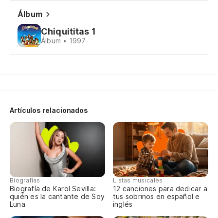
Ti
Álbum
Chiquititas 1
4,
Álbum • 1997
Or
7,
Artículos relacionados
N
Si
To
Biografías
Listas musicales
Biografía de Karol Sevilla:
12 canciones para dedicar a
quién es la cantante de Soy
tus sobrinos en español e
Luna
inglés