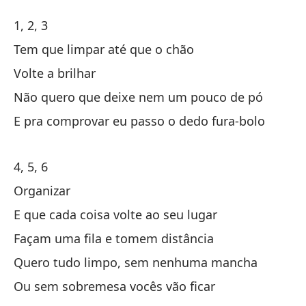
Ha
1, 2, 3
At
Tem que limpar até que o chão
Volte a brilhar
1,
Não quero que deixe nem um pouco de pó
Ti
E pra comprovar eu passo o dedo fura-bolo
Te
4, 5, 6
Vu
Organizar
E que cada coisa volte ao seu lugar
No
Façam uma fila e tomem distância
Nã
Quero tudo limpo, sem nenhuma mancha
Y 
Ou sem sobremesa vocês vão ficar
E 