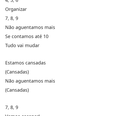
4, 5, 6
Organizar
¡V
7, 8, 9
Não aguentamos mais
De
Se contamos até 10
De
Tudo vai mudar
Do
On
Estamos cansadas
(Cansadas)
Es
Não aguentamos mais
(Cansadas)
(C
7, 8, 9
N