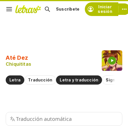
Iniciar
Suscríbete
sesión
Copiar fragmento
Copiar toda la letra
Até Dez
Practicar la pronunciación de
Chiquititas
Comentar sobre este fragmento
Letra
Traducción
Letra y traducción
Significad
Traducción automática