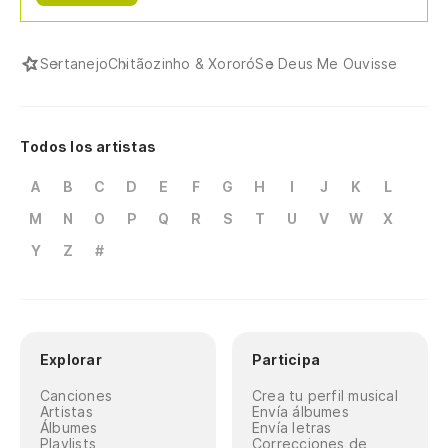
Sertanejo
Chitãozinho & Xororó
Se Deus Me Ouvisse
Todos los artistas
A
B
C
D
E
F
G
H
I
J
K
L
M
N
O
P
Q
R
S
T
U
V
W
X
Y
Z
#
Explorar
Participa
Canciones
Crea tu perfil musical
Artistas
Envía álbumes
Álbumes
Envía letras
Playlists
Correcciones de