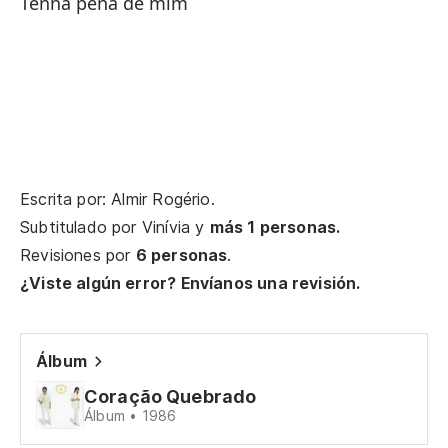
Tenha pena de mim
El
Sa
Un
Re
Escrita por: Almir Rogério.
¡O
Subtitulado por
Vinívia
y
más 1 personas.
Revisiones por
6 personas
.
¡O
¿Viste algún error? Envíanos una revisión.
Ah
Se
Álbum
Se
Coração Quebrado
Álbum • 1986
te