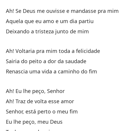
Si
Ah! Se Deus me ouvisse e mandasse pra mim
S
Aquela que eu amo e um dia partiu
Deixando a tristeza junto de mim
¡O
Ah
Ah! Voltaria pra mim toda a felicidade
El
Sairia do peito a dor da saudade
Aq
Renascia uma vida a caminho do fim
De
Ah! Eu lhe peço, Senhor
De
Ah! Traz de volta esse amor
Senhor, está perto o meu fim
¡O
Eu lhe peço, meu Deus
Ah