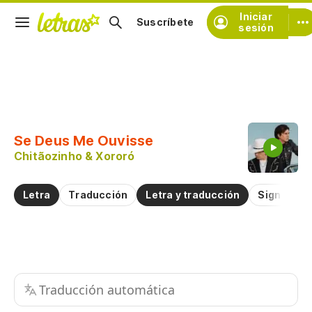
Iniciar
Suscríbete
sesión
Copiar fragmento
Copiar toda la letra
Se Deus Me Ouvisse
Practicar la pronunciación de
Chitãozinho & Xororó
Comentar sobre este fragmento
Letra
Traducción
Letra y traducción
Significad
Traducción automática