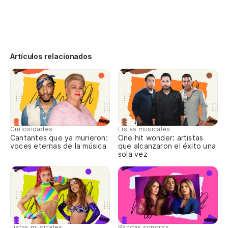
te
Artículos relacionados
Curiosidades
Listas musicales
Cantantes que ya murieron:
One hit wonder: artistas
voces eternas de la música
que alcanzaron el éxito una
sola vez
Listas musicales
Bandas sonoras