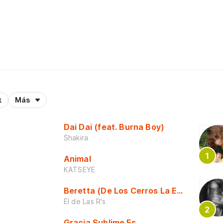
k
Más
Dai Dai (feat. Burna Boy)
Shakira
Animal
KATSEYE
Beretta (De Los Cerros La Escuela)
El de Las R's
Gracia Sublime Es