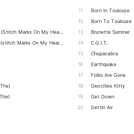
Born In Toulouse
Born To Toulouse
(I Feel Like) Gerry Cheevers (Stitch Marks On My Heart)
Brunette Summer
(i Feel Like) Gerry Cheevers (stitch Marks On My Heart)
C.G.I.T.
Chupacabra
Earthquake
Folks Are Gone
 The)
Geocities Kitty
 The)
Get Down
Gettin Air