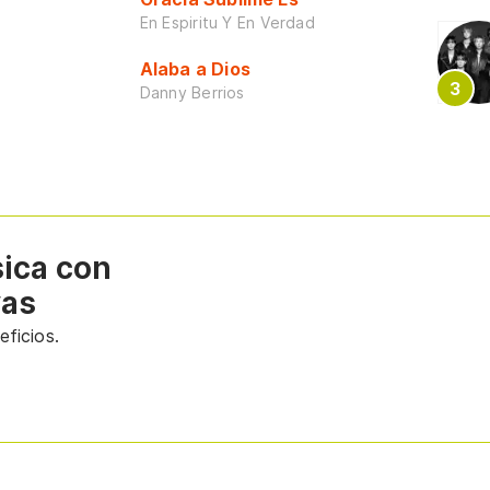
En Espiritu Y En Verdad
Alaba a Dios
Danny Berrios
sica con
vas
ficios.