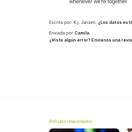
whenever we're together
Escrita por: K.j. Jansen.
¿Los datos est
Enviada por
Camila
.
¿Viste algún error? Envíanos una revis
Artículos relacionados