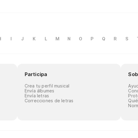
H
I
J
K
L
M
N
O
P
Q
R
S
Participa
Sob
Crea tu perfil musical
Ayu
Envía álbumes
Cond
Envía letras
Prot
Correcciones de letras
Qui
Norm