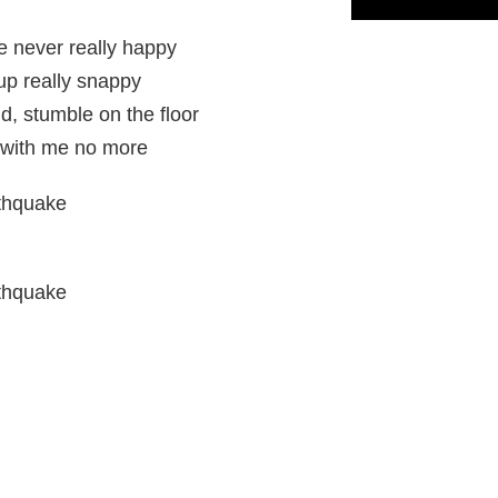
e never really happy
up really snappy
d, stumble on the floor
 with me no more
rthquake
rthquake