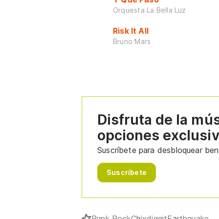
Orquesta La Bella Luz
Risk It All
Bruno Mars
Disfruta de la mú
opciones exclusi
Suscríbete para desbloquear bene
Suscríbete
Punk Rock
Chixdiggit
Earthquake