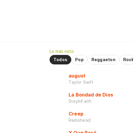
Lo más visto
Todos
Pop
Reggaeton
Roc
august
Taylor Swift
La Bondad de Dios
StayInFaith
Creep
Radiohead
Y Que Pasó