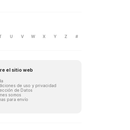
T
U
V
W
X
Y
Z
#
re el sitio web
da
iciones de uso y privacidad
ección de Datos
énes somos
as para envío