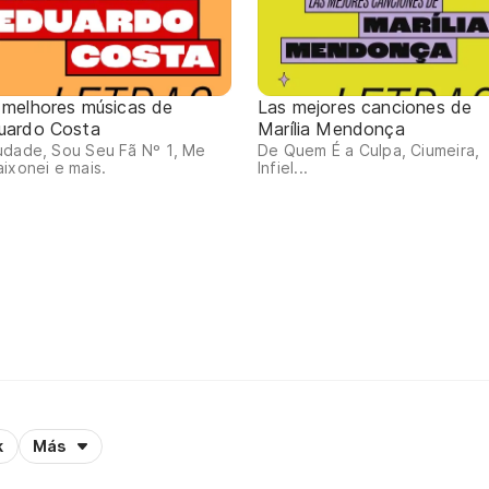
 melhores músicas de
Las mejores canciones de
uardo Costa
Marília Mendonça
udade, Sou Seu Fã Nº 1, Me
De Quem É a Culpa, Ciumeira,
ixonei e mais.
Infiel...
k
Más