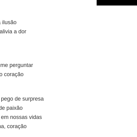
 ilusão
livia a dor
 me perguntar
o coração
 pego de surpresa
 de paixão
 em nossas vidas
ma, coração