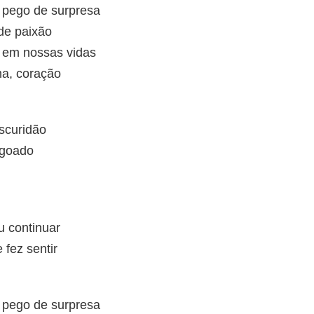
 pego de surpresa
 de paixão
 em nossas vidas
ma, coração
escuridão
goado
u continuar
 fez sentir
 pego de surpresa