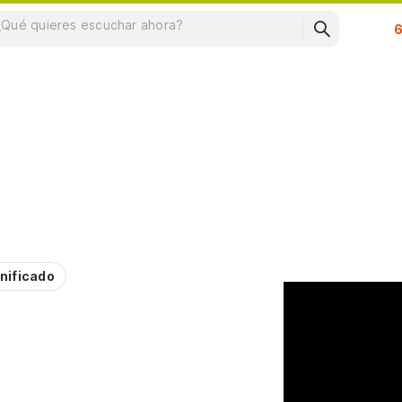
Su
nificado