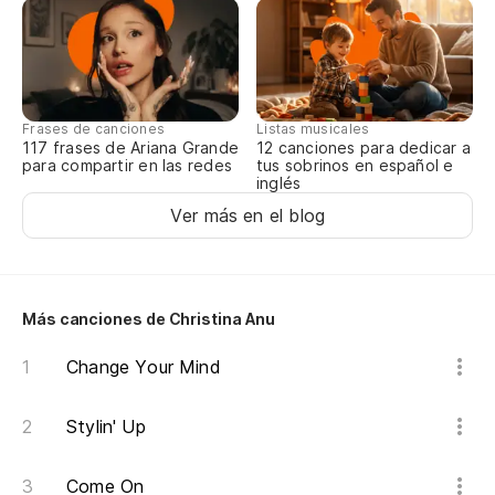
Yo
Me
Yo
Frases de canciones
Listas musicales
117 frases de Ariana Grande
12 canciones para dedicar a
para compartir en las redes
tus sobrinos en español e
Me
inglés
Yo
Ver más en el blog
Me
Yo
Más canciones de Christina Anu
Change Your Mind
(R
Stylin' Up
Come On