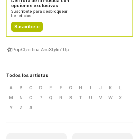
Disfruta de la música con
opciones exclusivas
Suscríbete para desbloquear
beneficios.
Suscríbete
Pop
Christina Anu
Stylin' Up
Todos los artistas
A
B
C
D
E
F
G
H
I
J
K
L
M
N
O
P
Q
R
S
T
U
V
W
X
Y
Z
#