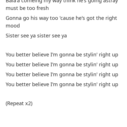
Bala'a comeing my way think he's going astray
must be too fresh
Me
Gonna go his way too 'cause he's got the right
Yo
mood
Sister see ya sister see ya
Pa
sí
You better believe I'm gonna be stylin' right up
Fo
You better believe I'm gonna be stylin' right up
Mi
You better believe I'm gonna be stylin' right up
de
You better believe I'm gonna be stylin' right up
My
my
(Repeat x2)
Te
vi