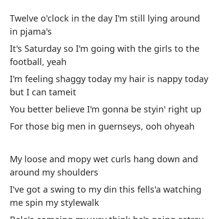
Dá
Twelve o'clock in the day I'm still lying around
St
in pjama's
It's Saturday so I'm going with the girls to the
Do
football, yeah
Tw
I'm feeling shaggy today my hair is nappy today
pj
but I can tameit
You better believe I'm gonna be styin' right up
Es
sí
For those big men in guernseys, ooh ohyeah
It
fo
My loose and mopy wet curls hang down and
around my shoulders
Ho
al
I've got a swing to my din this fells'a watching
me spin my stylewalk
I'
ca