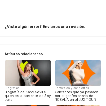
I'
sp
Un
de
¿Viste algún error? Envíanos una revisión.
Ba
be
Vo
Artículos relacionados
án
Go
He
Si
Biografías
Festivales y conciertos
Biografía de Karol Sevilla:
Cantantes que ya pasaron
quién es la cantante de Soy
por el confesionario de
Luna
ROSALÍA en el LUX TOUR
Me