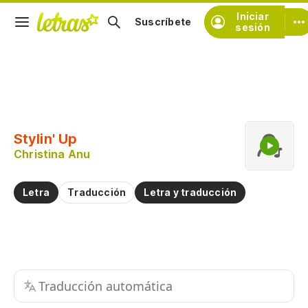
Iniciar
Suscríbete
sesión
Copiar fragmento
Copiar toda la letra
Stylin' Up
Practicar la pronunciación de
Christina Anu
Comentar sobre este fragmento
Letra
Traducción
Letra y traducción
Traducción automática