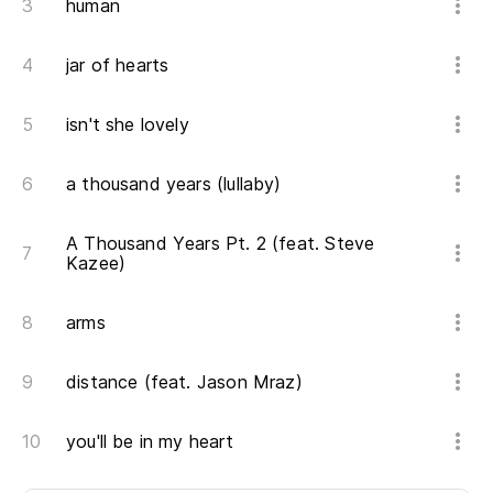
As
human
jar of hearts
¿Q
isn't she lovely
¿Q
a thousand years (lullaby)
An
A Thousand Years Pt. 2 (feat. Steve
De
Kazee)
Ru
arms
Co
Co
distance (feat. Jason Mraz)
Y 
you'll be in my heart