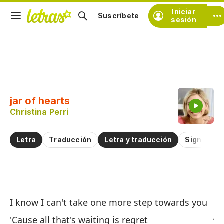
Iniciar
Suscríbete
sesión
Copiar fragmento
Copiar toda la letra
jar of hearts
Practicar la pronunciación de
Christina Perri
Comentar sobre este fragmento
Letra
Traducción
Letra y traducción
Significad
Ta
I know I can't take one more step towards you
ja
'Cause all that's waiting is regret