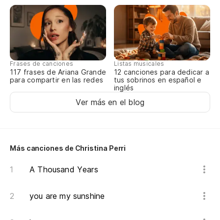
An
De
Ru
Frases de canciones
Listas musicales
Co
117 frases de Ariana Grande
12 canciones para dedicar a
para compartir en las redes
tus sobrinos en español e
inglés
Co
Ver más en el blog
Y 
Más canciones de Christina Perri
Va
A Thousand Years
Po
you are my sunshine
Fr