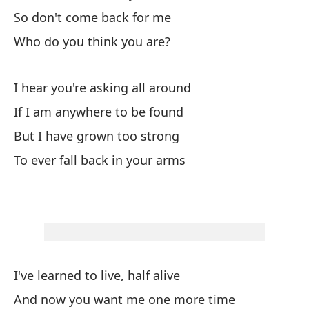
So don't come back for me
Y 
Who do you think you are?
An
I hear you're asking all around
¿Q
If I am anywhere to be found
Wh
But I have grown too strong
De
To ever fall back in your arms
Ru
Co
Co
Y 
I've learned to live, half alive
And now you want me one more time