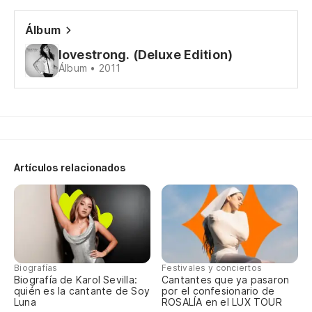
Re
Álbum
De
lovestrong. (Deluxe Edition)
Álbum • 2011
I 
Po
'C
Artículos relacionados
Y 
No
Yo
Biografías
Festivales y conciertos
Biografía de Karol Sevilla:
Cantantes que ya pasaron
quién es la cantante de Soy
por el confesionario de
¿Q
Luna
ROSALÍA en el LUX TOUR