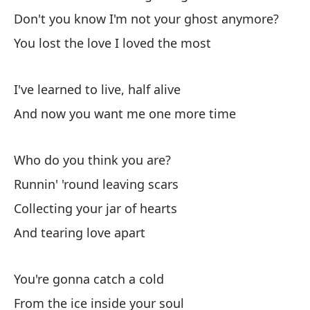
Don't you know I'm not your ghost anymore?
Sé
You lost the love I loved the most
I 
Po
I've learned to live, half alive
'C
And now you want me one more time
¿N
Who do you think you are?
Do
Runnin' 'round leaving scars
Pe
Collecting your jar of hearts
Yo
And tearing love apart
He
You're gonna catch a cold
I'v
From the ice inside your soul