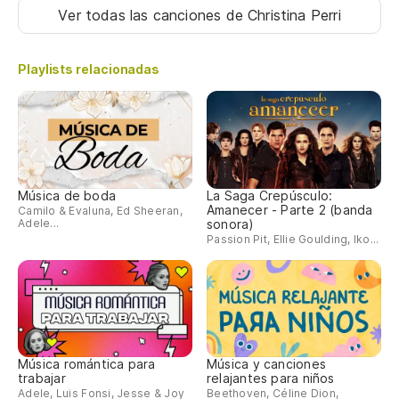
Ver todas las canciones
de Christina Perri
Va
Playlists relacionadas
Po
Fr
As
Música de boda
La Saga Crepúsculo:
No
Amanecer - Parte 2 (banda
Camilo & Evaluna, Ed Sheeran,
Adele...
sonora)
Passion Pit, Ellie Goulding, Iko...
¿Q
Wh
¿Q
Música romántica para
Música y canciones
Wh
trabajar
relajantes para niños
Adele, Luis Fonsi, Jesse & Joy
Beethoven, Céline Dion,