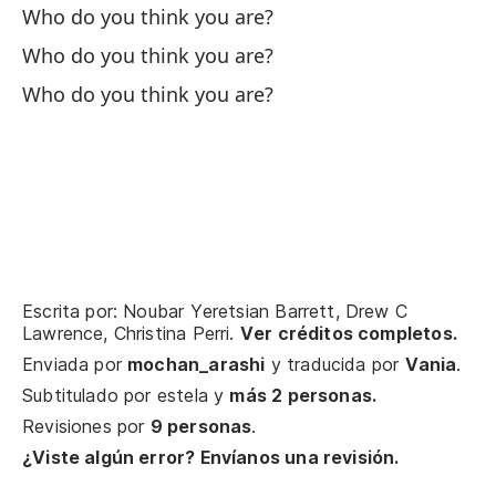
Who do you think you are?
Po
Who do you think you are?
Who do you think you are?
Fr
As
So
¿Q
Wh
Escrita por: Noubar Yeretsian Barrett, Drew C
Lawrence, Christina Perri.
Ver créditos completos.
Qu
Enviada por
mochan_arashi
y traducida por
Vania
.
Subtitulado por
estela
y
más 2 personas.
De
Revisiones por
9 personas
.
Re
¿Viste algún error? Envíanos una revisión.
oj