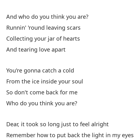
Va
And who do you think you are?
Po
Runnin' 'round leaving scars
Fr
Collecting your jar of hearts
And tearing love apart
As
So
You're gonna catch a cold
¿Q
From the ice inside your soul
Wh
So don't come back for me
Who do you think you are?
He
I 
Dear, it took so long just to feel alright
Remember how to put back the light in my eyes
Si