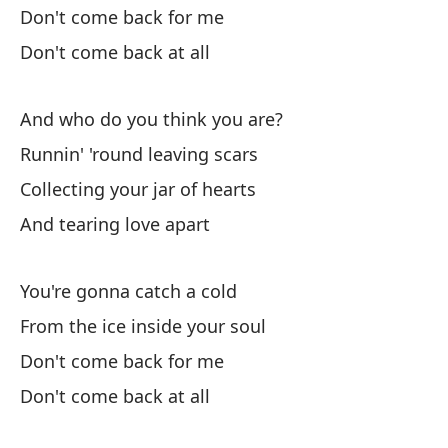
Y 
Don't come back for me
An
Don't come back at all
¿Q
And who do you think you are?
An
Runnin' 'round leaving scars
Collecting your jar of hearts
De
And tearing love apart
Ru
Co
You're gonna catch a cold
Co
From the ice inside your soul
Don't come back for me
Y 
Don't come back at all
Va