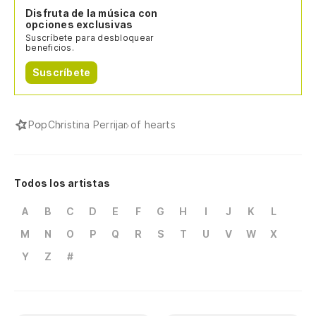
Disfruta de la música con
opciones exclusivas
Suscríbete para desbloquear
beneficios.
Suscríbete
Pop
Christina Perri
jar of hearts
Todos los artistas
A
B
C
D
E
F
G
H
I
J
K
L
M
N
O
P
Q
R
S
T
U
V
W
X
Y
Z
#