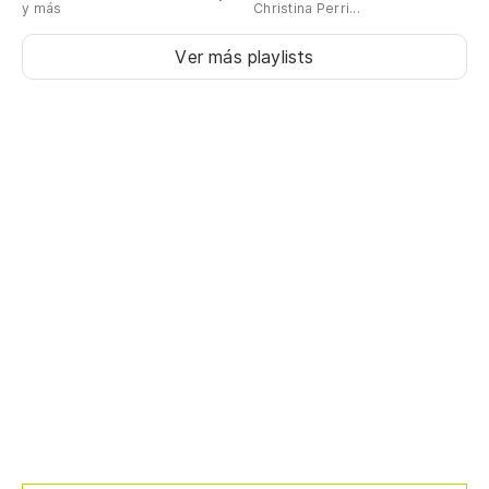
y más
Christina Perri...
¿Q
Ver más playlists
Wh