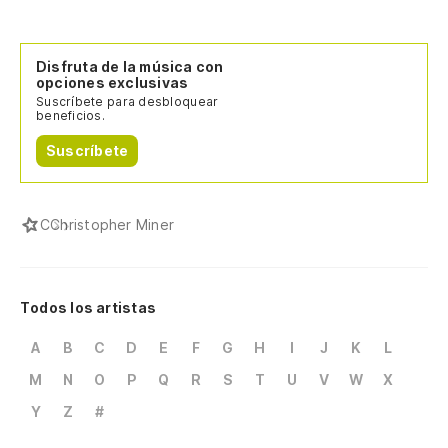
Disfruta de la música con
opciones exclusivas
Suscríbete para desbloquear
beneficios.
Suscríbete
C
Christopher Miner
Todos los artistas
A
B
C
D
E
F
G
H
I
J
K
L
M
N
O
P
Q
R
S
T
U
V
W
X
Y
Z
#