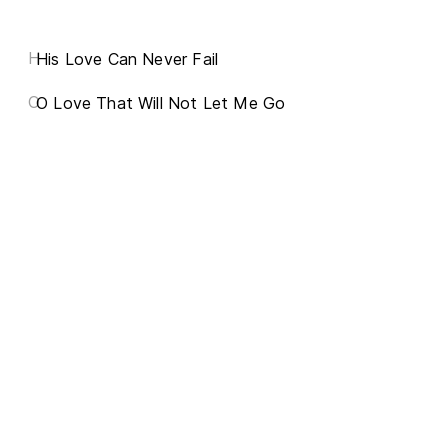
H
His Love Can Never Fail
O
O Love That Will Not Let Me Go