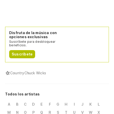
Disfruta de la música con
opciones exclusivas
Suscríbete para desbloquear
beneficios.
Suscríbete
Country
Chuck Wicks
Todos los artistas
A
B
C
D
E
F
G
H
I
J
K
L
M
N
O
P
Q
R
S
T
U
V
W
X