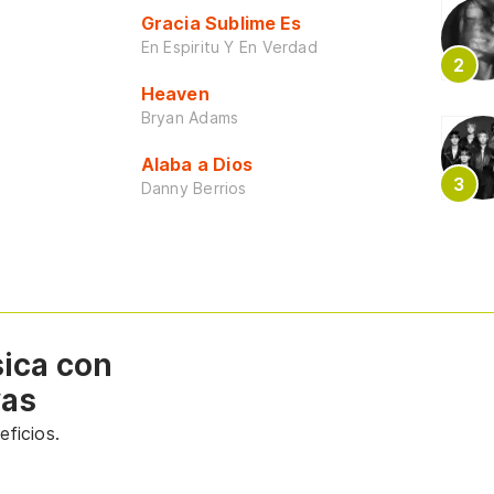
Gracia Sublime Es
En Espiritu Y En Verdad
Heaven
Bryan Adams
Alaba a Dios
Danny Berrios
sica con
vas
ficios.