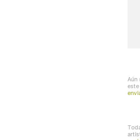
Aún 
este
envi
Toda
arti