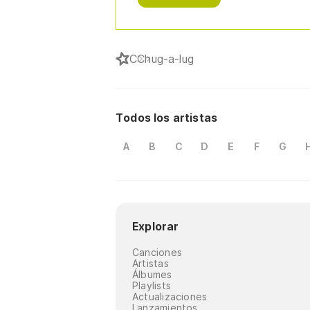
C
Chug-a-lug
Todos los artistas
A
B
C
D
E
F
G
Explorar
Canciones
Artistas
Álbumes
Playlists
Actualizaciones
Lanzamientos