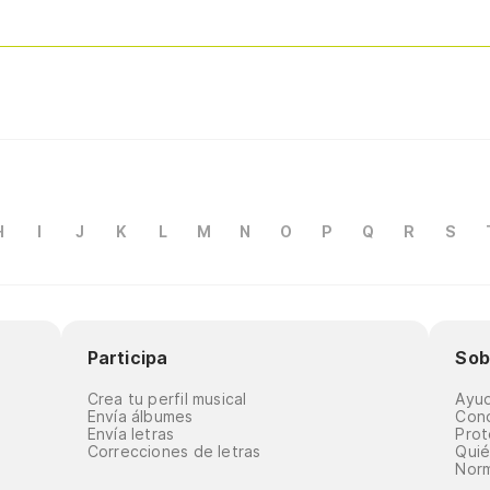
H
I
J
K
L
M
N
O
P
Q
R
S
Participa
Sob
Crea tu perfil musical
Ayu
Envía álbumes
Cond
Envía letras
Prot
Correcciones de letras
Qui
Norm