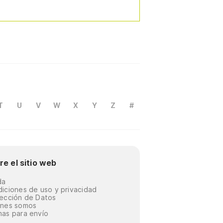
T
U
V
W
X
Y
Z
#
re el sitio web
da
iciones de uso y privacidad
ección de Datos
énes somos
as para envío