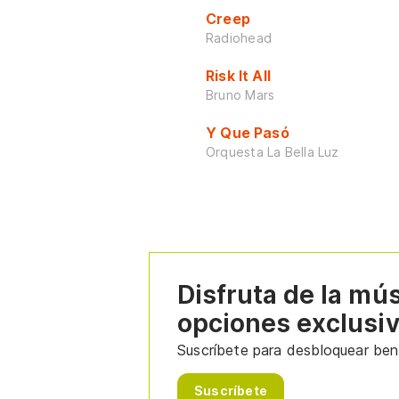
Creep
Radiohead
Risk It All
Bruno Mars
Y Que Pasó
Orquesta La Bella Luz
Disfruta de la mú
opciones exclusi
Suscríbete para desbloquear bene
Suscríbete