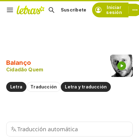
Iniciar
Suscríbete
sesión
Copiar fragmento
Copiar toda la letra
Balanço
Practicar la pronunciación de
Cidadão Quem
Comentar sobre este fragmento
Letra
Traducción
Letra y traducción
Traducción automática