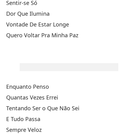
Sentir-se Só
Dor Que Ilumina
Vontade De Estar Longe
Se
Quero Voltar Pra Minha Paz
Do
Ga
Qu
Enquanto Penso
Mi
Quantas Vezes Errei
Cu
Tentando Ser o Que Não Sei
In
E Tudo Passa
Y 
Sempre Veloz
Si