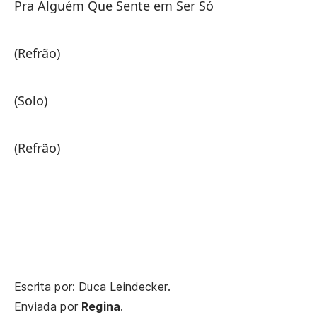
Pra Alguém Que Sente em Ser Só
Pa
(Refrão)
(S
(Solo)
(C
(Refrão)
Escrita por: Duca Leindecker.
Enviada por
Regina
.