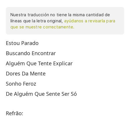
Nuestra traducción no tiene la misma cantidad de
líneas que la letra original,
ayúdanos a revisarla para
que se muestre correctamente.
Estou Parado
Es
Buscando Encontrar
Bu
Alguém Que Tente Explicar
Al
Dores Da Mente
Do
Sonho Feroz
Su
De Alguém Que Sente Ser Só
De
Refrão:
Co