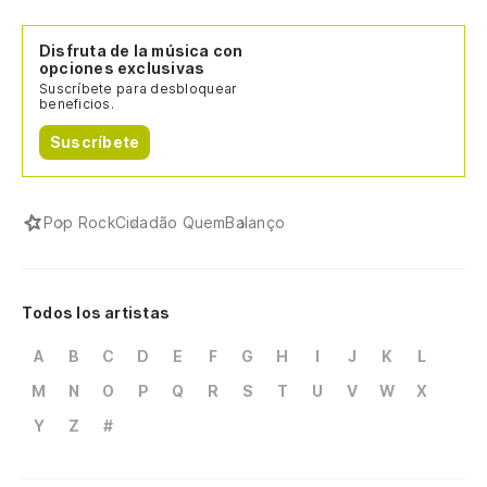
Disfruta de la música con
opciones exclusivas
Suscríbete para desbloquear
beneficios.
Suscríbete
Pop Rock
Cidadão Quem
Balanço
Todos los artistas
A
B
C
D
E
F
G
H
I
J
K
L
M
N
O
P
Q
R
S
T
U
V
W
X
Y
Z
#