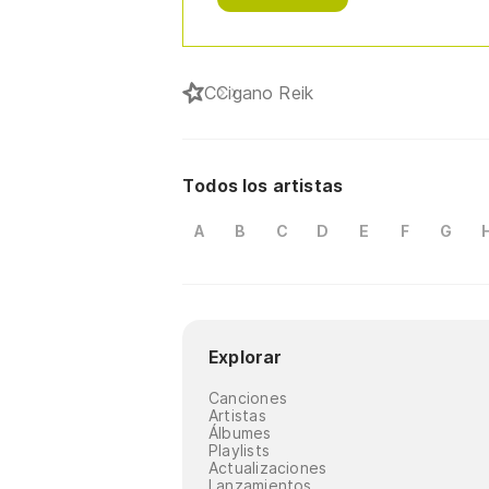
C
Cigano Reik
Todos los artistas
A
B
C
D
E
F
G
Explorar
Canciones
Artistas
Álbumes
Playlists
Actualizaciones
Lanzamientos