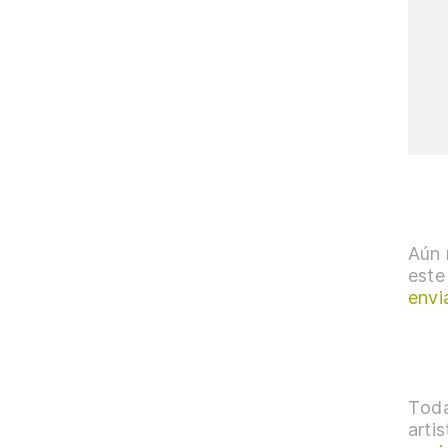
Aún 
este
envi
Toda
arti