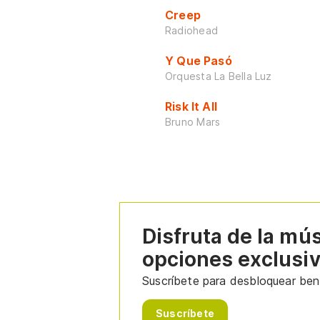
Creep
Radiohead
Y Que Pasó
Orquesta La Bella Luz
Risk It All
Bruno Mars
Disfruta de la mú
opciones exclusi
Suscríbete para desbloquear bene
Suscríbete