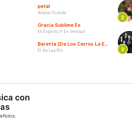
petal
Ariana Grande
Gracia Sublime Es
En Espiritu Y En Verdad
Beretta (De Los Cerros La Escuela)
El de Las R's
sica con
vas
ficios.