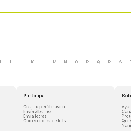
H
I
J
K
L
M
N
O
P
Q
R
S
Participa
Sob
Crea tu perfil musical
Ayu
Envía álbumes
Cond
Envía letras
Prot
Correcciones de letras
Qui
Norm