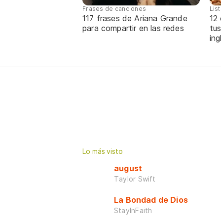
Frases de canciones
Lis
117 frases de Ariana Grande
12
para compartir en las redes
tus
ing
Lo más visto
august
Taylor Swift
La Bondad de Dios
StayInFaith