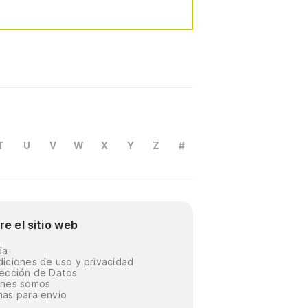
T
U
V
W
X
Y
Z
#
re el sitio web
da
iciones de uso y privacidad
ección de Datos
énes somos
as para envío