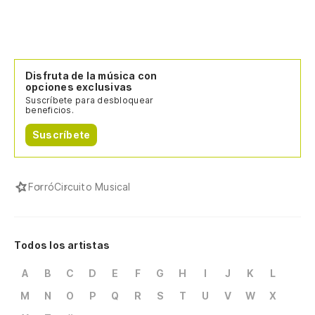
Disfruta de la música con
opciones exclusivas
Suscríbete para desbloquear
beneficios.
Suscríbete
Forró
Circuito Musical
Todos los artistas
A
B
C
D
E
F
G
H
I
J
K
L
M
N
O
P
Q
R
S
T
U
V
W
X