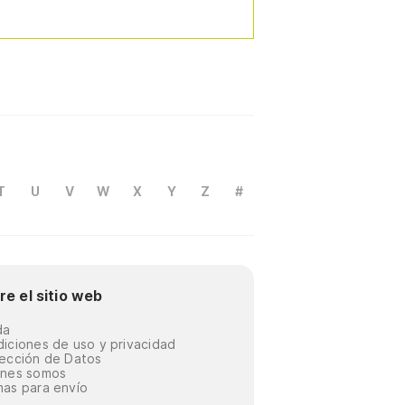
T
U
V
W
X
Y
Z
#
re el sitio web
da
iciones de uso y privacidad
ección de Datos
énes somos
as para envío