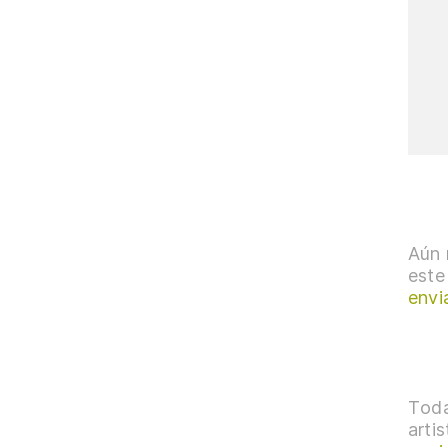
Aún 
este
envi
Toda
arti