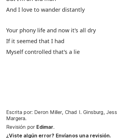
And I love to wander distantly
Your phony life and now it's all dry
Pa
If it seemed that I had
Pu
Myself controlled that's a lie
Mi
El
No
Escrita por: Deron Miller, Chad I. Ginsburg, Jess
Margera.
Lo
Revisión por
Edimar
.
Wh
¿Viste algún error? Envíanos una revisión.