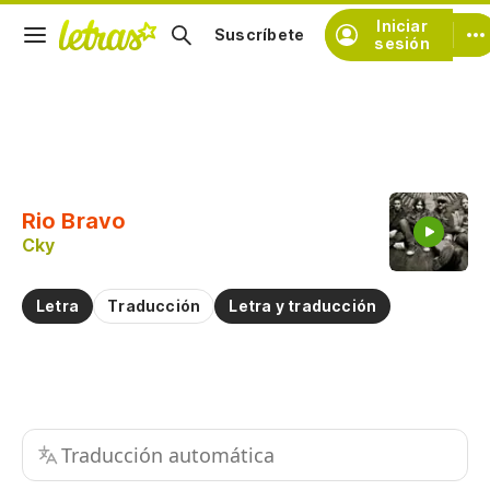
Iniciar
Suscríbete
sesión
Copiar fragmento
Copiar toda la letra
Rio Bravo
Practicar la pronunciación de
Cky
Comentar sobre este fragmento
Letra
Traducción
Letra y traducción
Traducción automática