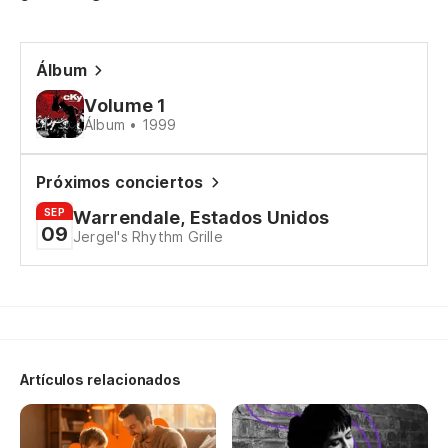
Me
Álbum
No
Volume 1
Álbum • 1999
It
Próximos conciertos
En
SEP
Warrendale, Estados Unidos
09
Jergel's Rhythm Grille
Pe
Y 
An
Artículos relacionados
Tu