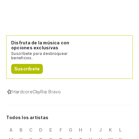
Disfruta de la música con
opciones exclusivas
Suscríbete para desbloquear
beneficios.
Suscríbete
Hardcore
Cky
Rio Bravo
Todos los artistas
A
B
C
D
E
F
G
H
I
J
K
L