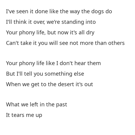
Rí
I've seen it done like the way the dogs do
Ri
I'll think it over, we're standing into
Your phony life, but now it's all dry
Vi
Can't take it you will see not more than others
I'
Lo
Your phony life like I don't hear them
I'
But I'll tell you something else
When we get to the desert it's out
En
Yo
What we left in the past
No
It tears me up
d
Ca