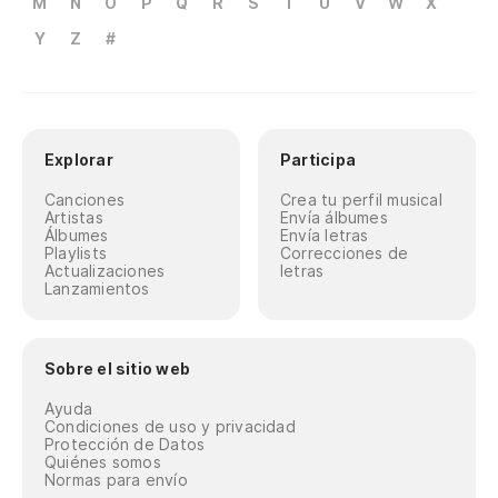
M
N
O
P
Q
R
S
T
U
V
W
X
Y
Z
#
Explorar
Participa
Canciones
Crea tu perfil musical
Artistas
Envía álbumes
Álbumes
Envía letras
Playlists
Correcciones de
Actualizaciones
letras
Lanzamientos
Sobre el sitio web
Ayuda
Condiciones de uso y privacidad
Protección de Datos
Quiénes somos
Normas para envío