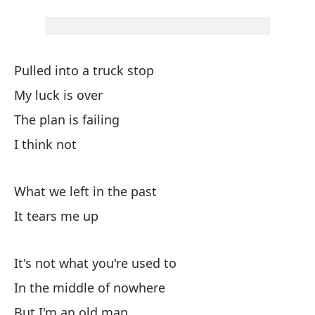
Tu
Yo
Pulled into a truck stop
My luck is over
Pe
The plan is failing
Cu
I think not
Wh
What we left in the past
Lo
It tears me up
Wh
It's not what you're used to
Me
In the middle of nowhere
But I'm an old man