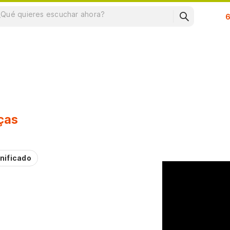
Su
ças
nificado