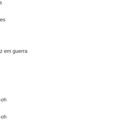
s
tes
az em guerra
-oh
-oh