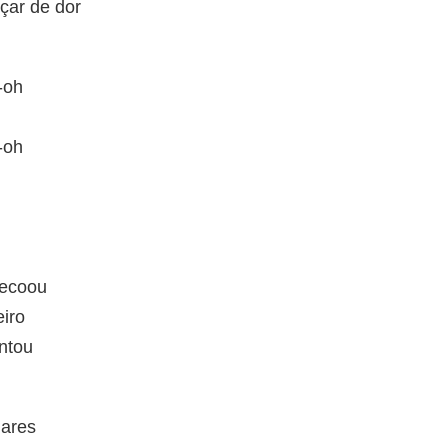
çar de dor
-oh
-oh
 ecoou
iro
antou
 ares