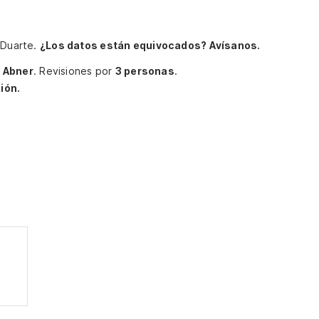
 Duarte.
¿Los datos están equivocados? Avísanos.
r
Abner
.
Revisiones por
3 personas
.
ión.