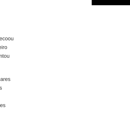
 ecoou
iro
antou
 ares
s
tes